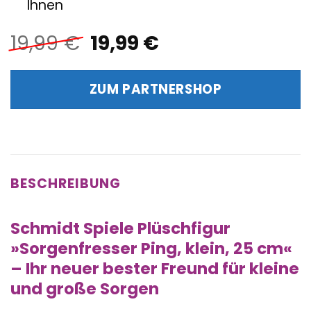
Ihnen
Ursprünglicher
Aktueller
19,99
€
19,99
€
Preis
Preis
war:
ist:
ZUM PARTNERSHOP
19,99 €
19,99 €.
BESCHREIBUNG
Schmidt Spiele Plüschfigur
»Sorgenfresser Ping, klein, 25 cm«
– Ihr neuer bester Freund für kleine
und große Sorgen