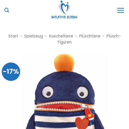
Zum
Inhalt
springen
Start
»
Spielzeug
»
Kuscheltiere
»
Plüschtiere
»
Plüsch-
Figuren
-17%