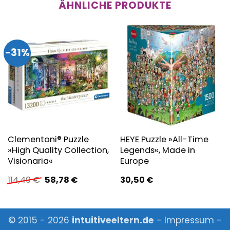
ÄHNLICHE PRODUKTE
-31%
Clementoni® Puzzle
HEYE Puzzle »All-Time
»High Quality Collection,
Legends«, Made in
Visionaria«
Europe
Ursprünglicher
Aktueller
114,49
€
58,78
€
30,50
€
Preis
Preis
war:
ist:
114,49 €
58,78 €.
© 2015 - 2026
intuitiveeltern.de
-
Impressum
-