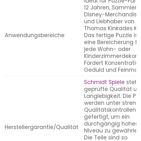
Ideal für Puzzle-Fans
12 Jahren, Sammler 
Disney-Merchandise
und Liebhaber von
Thomas Kinkades Kun
Anwendungsbereiche
Das fertige Puzzle ist
eine Bereicherung fü
jede Wohn- oder
Kinderzimmerdekorat
Fördert Konzentration
Geduld und Feinmoto
Schmidt Spiele
steht
geprüfte Qualität u
Langlebigkeit. Die Pu
werden unter streng
Qualitätskontrollen
gefertigt, um ein
durchgängig hohes
Herstellergarantie/Qualität
Niveau zu gewährleis
Die Teile sind so