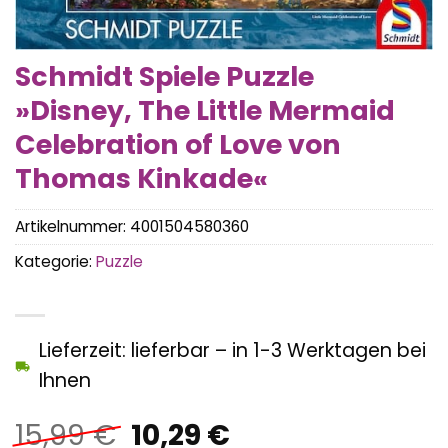
Schmidt Spiele Puzzle
»Disney, The Little Mermaid
Celebration of Love von
Thomas Kinkade«
Artikelnummer:
4001504580360
Kategorie:
Puzzle
Lieferzeit: lieferbar – in 1-3 Werktagen bei
Ihnen
Ursprünglicher
Aktueller
15,99
€
10,29
€