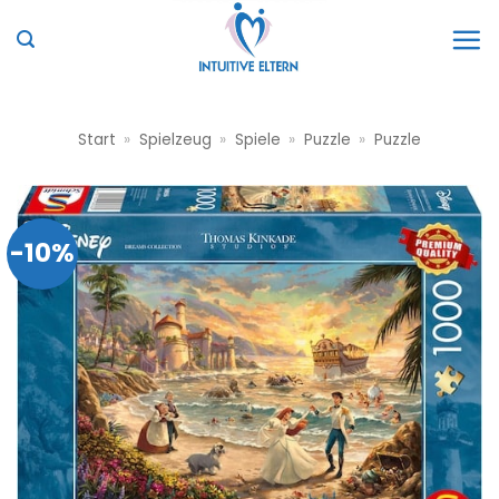
Zum
Inhalt
springen
Start
»
Spielzeug
»
Spiele
»
Puzzle
»
Puzzle
-10%