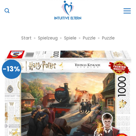
Zum
Inhalt
springen
Start
»
Spielzeug
»
Spiele
»
Puzzle
»
Puzzle
-13%