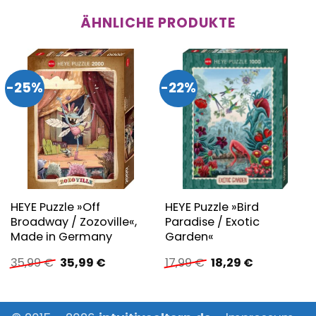
ÄHNLICHE PRODUKTE
-25%
-22%
HEYE Puzzle »Off
HEYE Puzzle »Bird
Broadway / Zozoville«,
Paradise / Exotic
Made in Germany
Garden«
Ursprünglicher
Aktueller
Ursprünglicher
Aktueller
35,99
€
35,99
€
17,99
€
18,29
€
Preis
Preis
Preis
Preis
war:
ist:
war:
ist:
35,99 €
35,99 €.
17,99 €
18,29 €.