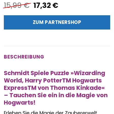
Ursprünglicher
Aktueller
15,99
€
17,32
€
Preis
Preis
war:
ist:
ZUM PARTNERSHOP
15,99 €
17,32 €.
BESCHREIBUNG
Schmidt Spiele Puzzle »Wizarding
World, Harry PotterTM Hogwarts
ExpressTM von Thomas Kinkade«
– Tauchen Sie ein in die Magie von
Hogwarts!
Erleben Sie die Magie der Zaubererwelt