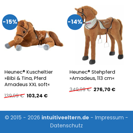
-15%
-14%
Heunec® Kuscheltier
Heunec® Stehpferd
»Bibi & Tina, Pferd
»Amadeus, 113 cm«
Amadeus XXL soft«
Ursprünglicher
Aktuell
349,99
€
276,70
€
Preis
Preis
Ursprünglicher
Aktueller
139,99
€
103,24
€
war:
ist:
Preis
Preis
349,99 €
276,70 
war:
ist:
139,99 €
103,24 €.
© 2015 - 2026
intuitiveeltern.de
-
Impressum
-
Datenschutz