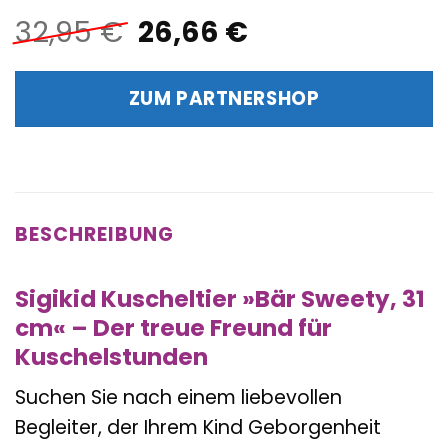
Ursprünglicher
Aktueller
32,95
€
26,66
€
Preis
Preis
war:
ist:
ZUM PARTNERSHOP
32,95 €
26,66 €.
BESCHREIBUNG
Sigikid Kuscheltier »Bär Sweety, 31
cm« – Der treue Freund für
Kuschelstunden
Suchen Sie nach einem liebevollen
Begleiter, der Ihrem Kind Geborgenheit