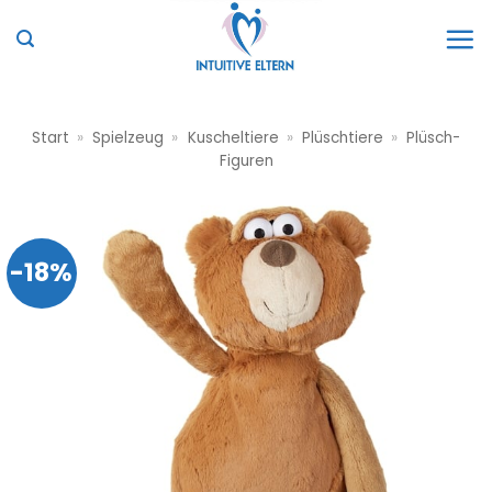
Zum
Inhalt
springen
Start
»
Spielzeug
»
Kuscheltiere
»
Plüschtiere
»
Plüsch-
Figuren
-18%