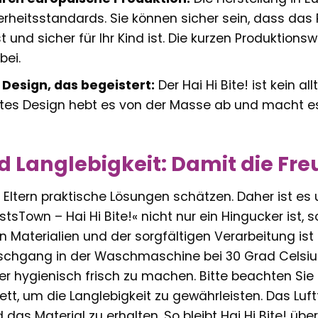
erheitsstandards. Sie können sicher sein, dass das 
t und sicher für Ihr Kind ist. Die kurzen Produktio
bei.
 Design, das begeistert:
Der Hai Hi Bite! ist kein al
es Design hebt es von der Masse ab und macht es 
d Langlebigkeit: Damit die Fr
 Eltern praktische Lösungen schätzen. Daher ist es u
stsTown – Hai Hi Bite!« nicht nur ein Hingucker ist, 
 Materialien und der sorgfältigen Verarbeitung ist d
hgang in der Waschmaschine bei 30 Grad Celsius 
der hygienisch frisch zu machen. Bitte beachten S
tt, um die Langlebigkeit zu gewährleisten. Das Luf
das Material zu erhalten. So bleibt Hai Hi Bite! üb