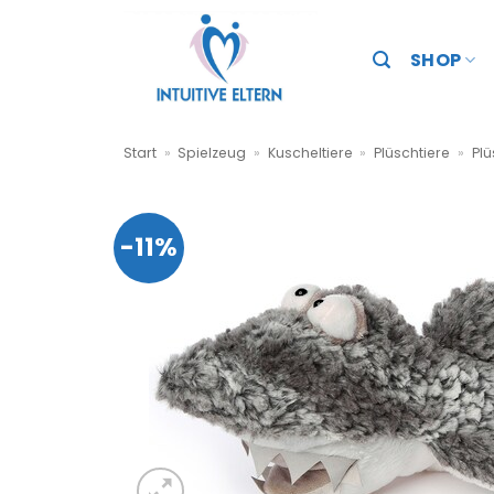
Zum
Inhalt
SHOP
springen
Start
»
Spielzeug
»
Kuscheltiere
»
Plüschtiere
»
Plü
-11%