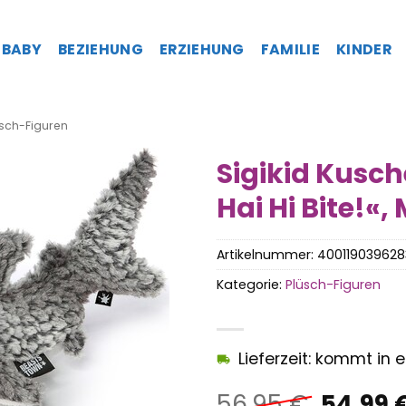
BABY
BEZIEHUNG
ERZIEHUNG
FAMILIE
KINDER
sch-Figuren
Sigikid Kusch
Hai Hi Bite!«
Artikelnummer:
400119039628
Kategorie:
Plüsch-Figuren
Lieferzeit: kommt in
Ursprü
56,95
€
54,99