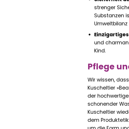
strenger Sich
Substanzen is
Umweltbilanz 
Einzigartiges
und charmant
Kind.
Pflege un
Wir wissen, dass
Kuscheltier »Bea
der hochwertigen
schonender Wasc
Kuscheltier wie
dem Produktetike
um die Form und 