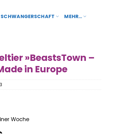
SCHWANGERSCHAFT
MEHR…
eltier »BeastsTown –
, Made in Europe
3
 einer Woche
nglicher
Aktueller
€