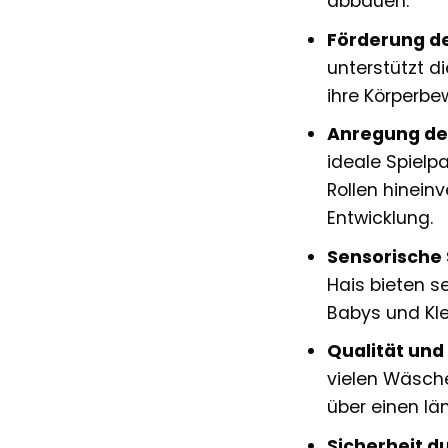
abbauen.
Förderung de
unterstützt d
ihre Körperbe
Anregung der
ideale Spielpa
Rollen hineinv
Entwicklung.
Sensorische 
Hais bieten s
Babys und Kle
Qualität und
vielen Wäsche
über einen lä
Sicherheit d