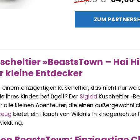
Preis
war:
ZUM PARTNERS
56,95 
scheltier »BeastsTown – Hai Hi 
r kleine Entdecker
 einem einzigartigen Kuscheltier, das nicht nur w
e Ihres Kindes beflügelt? Der
Sigikid
Kuscheltier »Bea
r alle kleinen Abenteurer, die einen außergewöhnlic
zeug
bietet ein Hauch von Wildnis in kindgerechter F
wicklung.
von BeastsTown: Einzigartige C