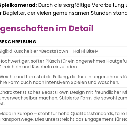
Spielkamerad:
Durch die sorgfältige Verarbeitung u
uer Begleiter, der vielen gemeinsamen Stunden stand
genschaften im Detail
BESCHREIBUNG
Sigikid Kuscheltier »BeastsTown – Hai Hi Bite!«
Hochwertiger, softer Plüsch für ein angenehmes Hautgefüh
Streicheln und Kuscheln einzuladen.
Weiche und formstabile Füllung, die für ein angenehmes Ku
ihre Form auch nach intensivem Spielen und Waschen.
Charakteristisches BeastsTown Design mit freundlicher Mim
unverwechselbar machen. Stilisierte Form, die sowohl zu
ist.
Made in Europe – steht für hohe Qualitätsstandards, fair
Transportwege. Dies unterstreicht das Engagement für Nac