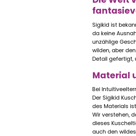
fantasiev
Sigikid ist beka
da keine Ausnahme
unzählige Geschi
wilden, aber den
Detail gefertigt
Material 
Bei Intuitiveelte
Der Sigikid Kusc
des Materials is
Wir verstehen, d
dieses Kuschelt
auch den wildest