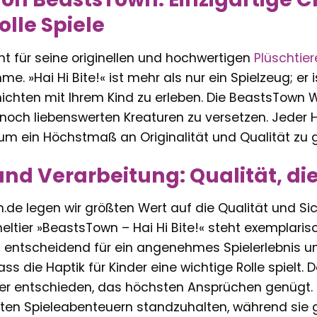
olle Spiele
nnt für seine originellen und hochwertigen
Plüschtier
. »Hai Hi Bite!« ist mehr als nur ein Spielzeug; er is
chten mit Ihrem Kind zu erleben. Die BeastsTown Wel
noch liebenswerten Kreaturen zu versetzen. Jeder Hai
, um ein Höchstmaß an Originalität und Qualität zu 
und Verarbeitung: Qualität, di
rn.de legen wir größten Wert auf die Qualität und Sic
heltier »BeastsTown – Hai Hi Bite!« steht exemplaris
t entscheidend für ein angenehmes Spielerlebnis un
ass die Haptik für Kinder eine wichtige Rolle spielt.
ier entschieden, das höchsten Ansprüchen genügt. D
en Spieleabenteuern standzuhalten, während sie gl