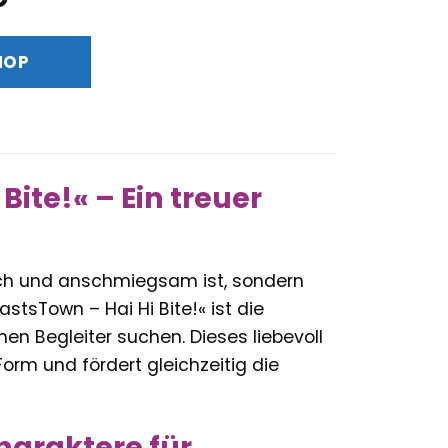
Preis
ist:
HOP
€
54,99 €.
Bite!« – Ein treuer
eich und anschmiegsam ist, sondern
stsTown – Hai Hi Bite!« ist die
hen Begleiter suchen. Dieses liebevoll
orm und fördert gleichzeitig die
haraktere für