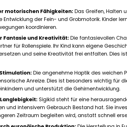
r motorischen Fähigkeiten:
Das Greifen, Halten 
ie Entwicklung der Fein- und Grobmotorik. Kinder le
wegungen koordinieren.
 Fantasie und Kreativität:
Die fantasievollen Cha
rtner für Rollenspiele. Ihr Kind kann eigene Geschic
ersetzen und seine Kreativität frei entfalten. Dies i
Stimulation:
Die angenehme Haptik des weichen P
ensorische Anreize. Dies ist besonders wichtig fü
inkindern und unterstützt die Gehirnentwicklung.
 Langlebigkeit:
Sigikid steht für eine herausragend
n und intensivem Gebrauch Bestand hat. Sie investie
ngeren Zeitraum begleiten wird, anstatt schnell er
urch europäische Produktion:
Die Herstellung in E