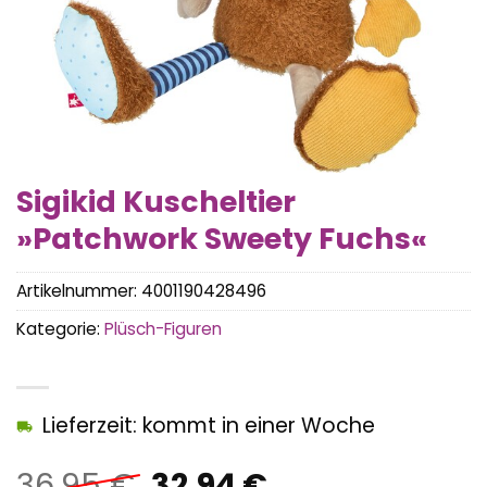
Sigikid Kuscheltier
»Patchwork Sweety Fuchs«
Artikelnummer:
4001190428496
Kategorie:
Plüsch-Figuren
Lieferzeit: kommt in einer Woche
Ursprünglicher
Aktueller
36,95
€
32,94
€