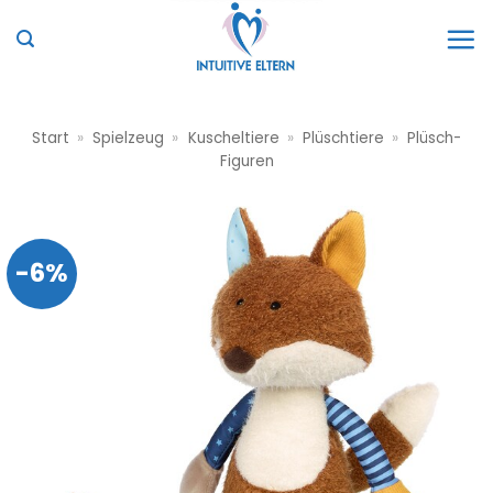
Zum
Inhalt
springen
Start
»
Spielzeug
»
Kuscheltiere
»
Plüschtiere
»
Plüsch-
Figuren
-6%