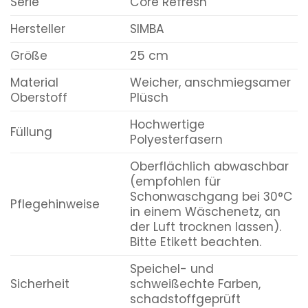
Serie
Core Refresh
Hersteller
SIMBA
Größe
25 cm
Material
Weicher, anschmiegsamer
Oberstoff
Plüsch
Hochwertige
Füllung
Polyesterfasern
Oberflächlich abwaschbar
(empfohlen für
Schonwaschgang bei 30°C
Pflegehinweise
in einem Wäschenetz, an
der Luft trocknen lassen).
Bitte Etikett beachten.
Speichel- und
Sicherheit
schweißechte Farben,
schadstoffgeprüft