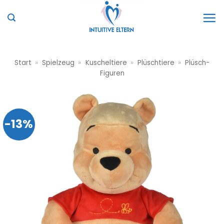
Zum
Inhalt
springen
Start
»
Spielzeug
»
Kuscheltiere
»
Plüschtiere
»
Plüsch-
Figuren
-13%