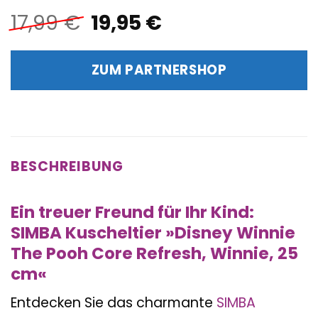
Ursprünglicher
Aktueller
17,99
€
19,95
€
Preis
Preis
war:
ist:
ZUM PARTNERSHOP
17,99 €
19,95 €.
BESCHREIBUNG
Ein treuer Freund für Ihr Kind:
SIMBA Kuscheltier »Disney Winnie
The Pooh Core Refresh, Winnie, 25
cm«
Entdecken Sie das charmante
SIMBA