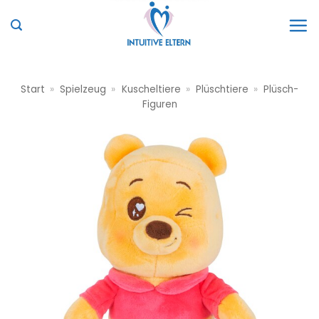
Zum
Inhalt
springen
Start
»
Spielzeug
»
Kuscheltiere
»
Plüschtiere
»
Plüsch-
Figuren