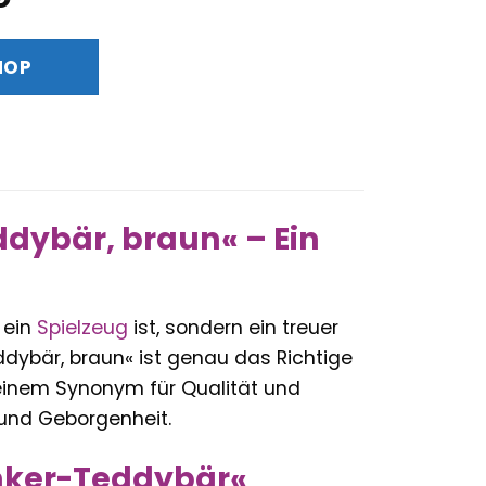
Preis
ist:
HOP
€
44,90 €.
ddybär, braun« – Ein
 ein
Spielzeug
ist, sondern ein treuer
dybär, braun« ist genau das Richtige
, einem Synonym für Qualität und
und Geborgenheit.
enker-Teddybär«