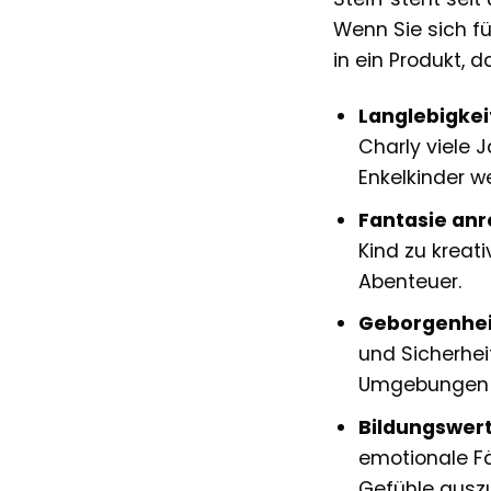
Wenn Sie sich fü
in ein Produkt, d
Langlebigkeit
Charly viele 
Enkelkinder w
Fantasie anr
Kind zu kreat
Abenteuer.
Geborgenhei
und Sicherhei
Umgebungen 
Bildungswert
emotionale Fä
Gefühle ausz