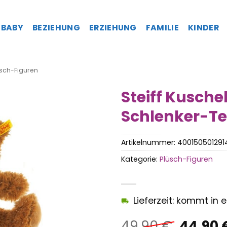
BABY
BEZIEHUNG
ERZIEHUNG
FAMILIE
KINDER
sch-Figuren
Steiff Kusche
Schlenker-T
Artikelnummer:
400150501291
Kategorie:
Plüsch-Figuren
Lieferzeit: kommt in
Ursprü
49,90
€
44,90