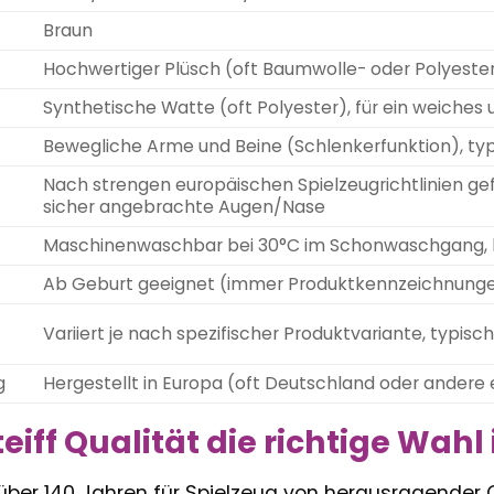
Braun
Hochwertiger Plüsch (oft Baumwolle- oder Polyeste
Synthetische Watte (oft Polyester), für ein weiches
Bewegliche Arme und Beine (Schlenkerfunktion), typ
Nach strengen europäischen Spielzeugrichtlinien gef
sicher angebrachte Augen/Nase
Maschinenwaschbar bei 30°C im Schonwaschgang, l
Ab Geburt geeignet (immer Produktkennzeichnung
Variiert je nach spezifischer Produktvariante, typ
g
Hergestellt in Europa (oft Deutschland oder andere 
iff Qualität die richtige Wahl 
t über 140 Jahren für Spielzeug von herausragender 