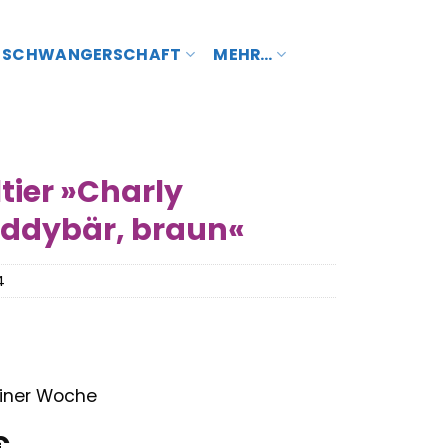
SCHWANGERSCHAFT
MEHR…
ltier »Charly
eddybär, braun«
4
 einer Woche
nglicher
Aktueller
€