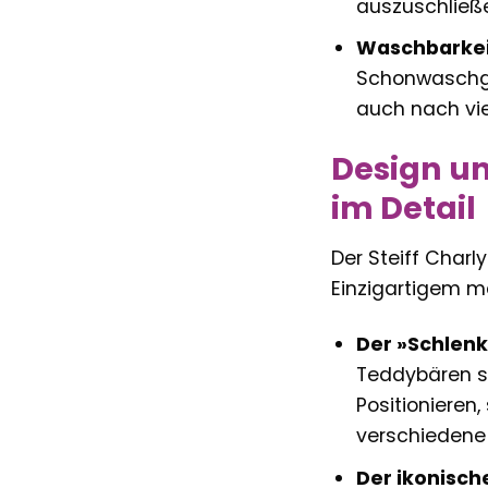
auszuschließ
Waschbarkei
Schonwaschgan
auch nach vie
Design un
im Detail
Der Steiff Charl
Einzigartigem m
Der »Schlen
Teddybären so 
Positionieren,
verschiedene 
Der ikonische