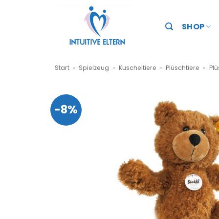
Zum
Inhalt
SHOP
springen
Start
»
Spielzeug
»
Kuscheltiere
»
Plüschtiere
»
Plü
-8%