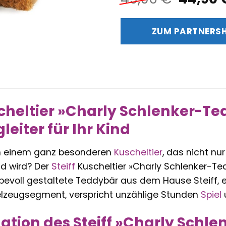
Preis
war:
ZUM PARTNERS
49,90 
scheltier »Charly Schlenker-Te
leiter für Ihr Kind
h einem ganz besonderen
Kuscheltier
, das nicht nur
nd wird? Der
Steiff
Kuscheltier »Charly Schlenker-Ted
liebevoll gestaltete Teddybär aus dem Hause Steiff
ielzeugsegment, verspricht unzählige Stunden
Spiel
nation des Steiff »Charly Schl