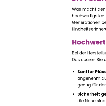
Was macht den S
hochwertigsten M
Generationen beg
Kindheitserinner
Hochwerti
Bei der Herstell
Das spüren Sie u
Sanfter Plüs
angenehm auf 
genug für den
Sicherheit ge
die Nase sind