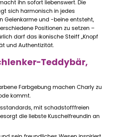
cht ihn sofort liebenswert. Die
t sich harmonisch in jedes
en Gelenkarme und -beine entsteht,
verschiedene Positionen zu setzen –
lich darf das ikonische Steiff „Knopf
t und Authentizität.
 Schlenker-Teddybär,
farbene Farbgebung machen Charly zu
Mode kommt.
tsstandards, mit schadstofffreien
esorgt die liebste Kuschelfreundin an
d sein freundliches Wesen inspiriert