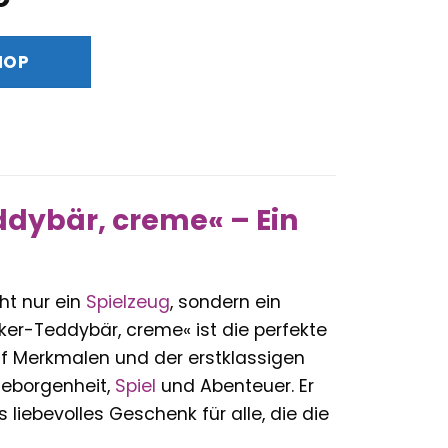
Preis
ist:
HOP
€
44,90 €.
ddybär, creme« – Ein
ht nur ein
Spielzeug
, sondern ein
ker-Teddybär, creme« ist die perfekte
iff Merkmalen und der erstklassigen
Geborgenheit,
Spiel
und Abenteuer. Er
 liebevolles Geschenk für alle, die die