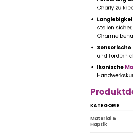
Charly zu krea
Langlebigkei
stellen siche
Charme behäl
Sensorische 
und fördern d
Ikonische
Ma
Handwerkskuns
Produktde
KATEGORIE
Material &
Haptik