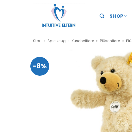
Zum
Inhalt
SHOP
springen
Start
»
Spielzeug
»
Kuscheltiere
»
Plüschtiere
»
Plü
-8%