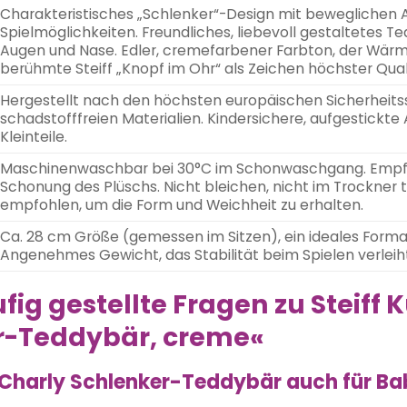
Charakteristisches „Schlenker“-Design mit beweglichen A
Spielmöglichkeiten. Freundliches, liebevoll gestaltetes 
Augen und Nase. Edler, cremefarbener Farbton, der Wärm
berühmte Steiff „Knopf im Ohr“ als Zeichen höchster Qual
Hergestellt nach den höchsten europäischen Sicherheits
schadstofffreien Materialien. Kindersichere, aufgestickt
Kleinteile.
Maschinenwaschbar bei 30°C im Schonwaschgang. Empf
Schonung des Plüschs. Nicht bleichen, nicht im Trockner t
empfohlen, um die Form und Weichheit zu erhalten.
Ca. 28 cm Größe (gemessen im Sitzen), ein ideales Fo
Angenehmes Gewicht, das Stabilität beim Spielen verleih
fig gestellte Fragen zu Steiff 
r-Teddybär, creme«
ff Charly Schlenker-Teddybär auch für B