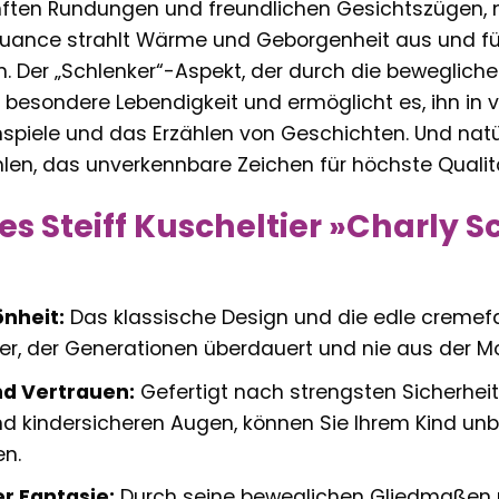
ften Rundungen und freundlichen Gesichtszügen, ma
ance strahlt Wärme und Geborgenheit aus und füg
n. Der „Schlenker“-Aspekt, der durch die beweglich
e besondere Lebendigkeit und ermöglicht es, ihn in 
enspiele und das Erzählen von Geschichten. Und natür
hlen, das unverkennbare Zeichen für höchste Qualitä
des Steiff Kuscheltier »Charly
önheit:
Das klassische Design und die edle creme
er, der Generationen überdauert und nie aus der 
nd Vertrauen:
Gefertigt nach strengsten Sicherhei
nd kindersicheren Augen, können Sie Ihrem Kind unb
en.
r Fantasie:
Durch seine beweglichen Gliedmaßen un