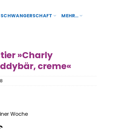
SCHWANGERSCHAFT
MEHR…
ltier »Charly
eddybär, creme«
08
 einer Woche
nglicher
Aktueller
€