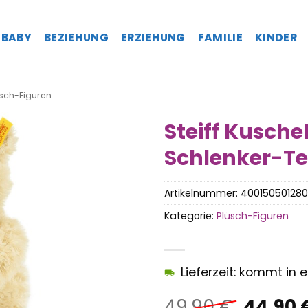
BABY
BEZIEHUNG
ERZIEHUNG
FAMILIE
KINDER
sch-Figuren
Steiff Kusche
Schlenker-T
Artikelnummer:
40015050128
Kategorie:
Plüsch-Figuren
Lieferzeit: kommt in
Ursprü
49,90
€
44,90