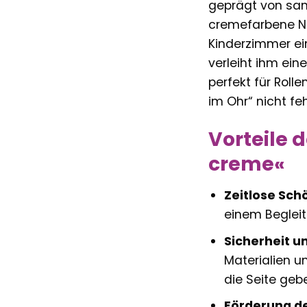
geprägt von san
cremefarbene Nu
Kinderzimmer ei
verleiht ihm ein
perfekt für Roll
im Ohr“ nicht fe
Vorteile 
creme«
Zeitlose Sch
einem Begleit
Sicherheit u
Materialien u
die Seite geb
Förderung de