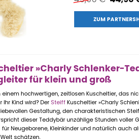
Preis
war:
ZUM PARTNERS
49,90 
scheltier »Charly Schlenker-Te
leiter für klein und groß
einem hochwertigen, zeitlosen Kuscheltier, das nic
r Ihr Kind wird? Der
Steiff
Kuscheltier »Charly Schlen
 liebevollen Gestaltung, den charakteristischen Ste
rspricht dieser Teddybär unzählige Stunden voller 
l für Neugeborene, Kleinkinder und natürlich auch als
 Welt schätzen.