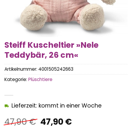
Steiff Kuscheltier »Nele
Teddybär, 26 cm«
Artikelnummer:
4001505242663
Kategorie:
Plüschtiere
Lieferzeit: kommt in einer Woche
Ursprünglicher
Aktueller
47,90
€
47,90
€
Preis
Preis