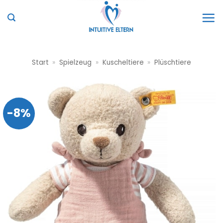
Zum
Inhalt
springen
Start
»
Spielzeug
»
Kuscheltiere
»
Plüschtiere
-8%