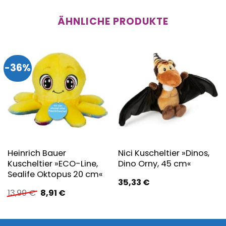
ÄHNLICHE PRODUKTE
-36%
Heinrich Bauer
Nici Kuscheltier »Dinos,
Kuscheltier »ECO-Line,
Dino Orny, 45 cm«
Sealife Oktopus 20 cm«
35,33
€
Ursprünglicher
Aktueller
13,99
€
8,91
€
Preis
Preis
war:
ist:
13,99 €
8,91 €.