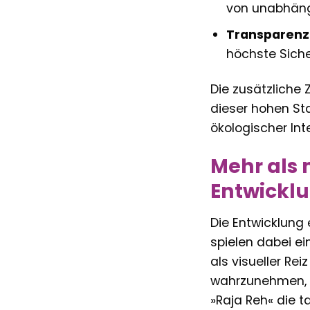
von unabhängi
Transparenz 
höchste Sicher
Die zusätzliche 
dieser hohen Sta
ökologischer Int
Mehr als n
Entwickl
Die Entwicklung 
spielen dabei ei
als visueller R
wahrzunehmen, w
»Raja Reh« die t