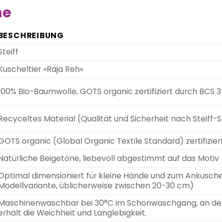
he
BESCHREIBUNG
Steiff
Kuscheltier »Raja Reh«
100% Bio-Baumwolle, GOTS organic zertifiziert durch BCS 
Recyceltes Material (Qualität und Sicherheit nach Steiff-
GOTS organic (Global Organic Textile Standard) zertifizie
Natürliche Beigetöne, liebevoll abgestimmt auf das Motiv
Optimal dimensioniert für kleine Hände und zum Ankusche
Modellvariante, üblicherweise zwischen 20-30 cm)
Maschinenwaschbar bei 30°C im Schonwaschgang, an der 
erhält die Weichheit und Langlebigkeit.