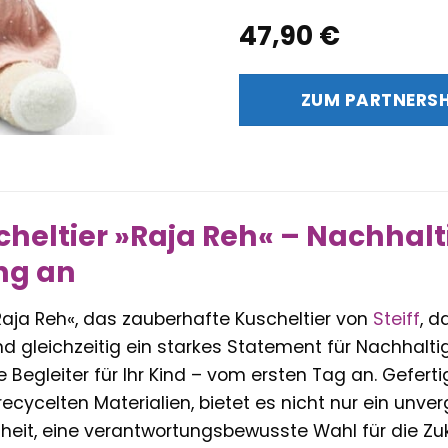
47,90
€
ZUM PARTNERS
cheltier »Raja Reh« – Nachhalti
ng an
Raja Reh«, das zauberhafte Kuscheltier von
Steiff
, d
d gleichzeitig ein starkes Statement für Nachhaltigk
e Begleiter für Ihr Kind – vom ersten Tag an. Geferti
cycelten Materialien, bietet es nicht nur ein unver
heit, eine verantwortungsbewusste Wahl für die Zuk