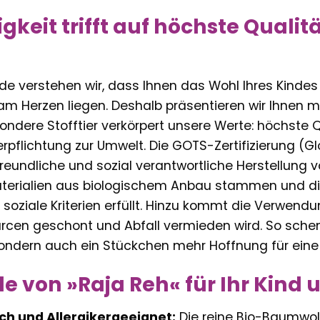
keit trifft auf höchste Qualitä
rn.de verstehen wir, dass Ihnen das Wohl Ihres Kind
 Herzen liegen. Deshalb präsentieren wir Ihnen mit
ondere Stofftier verkörpert unsere Werte: höchste Q
erpflichtung zur Umwelt. Die GOTS-Zertifizierung (G
reundliche und sozial verantwortliche Herstellung von
erialien aus biologischem Anbau stammen und di
soziale Kriterien erfüllt. Hinzu kommt die Verwend
rcen geschont und Abfall vermieden wird. So schen
sondern auch ein Stückchen mehr Hoffnung für ein
ile von »Raja Reh« für Ihr Kind
ch und Allergikergeeignet:
Die reine Bio-Baumwol