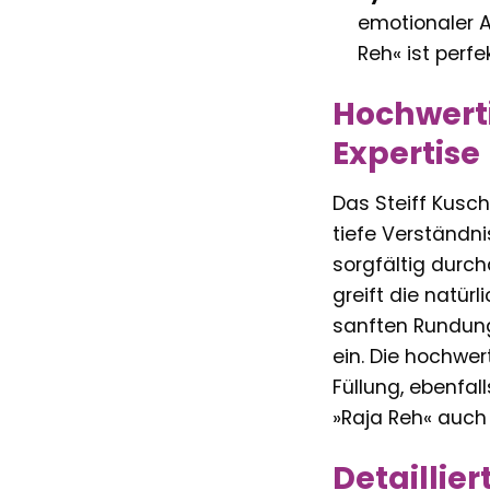
emotionaler A
Reh« ist perfe
Hochwerti
Expertise
Das Steiff Kusch
tiefe Verständni
sorgfältig durch
greift die natür
sanften Rundung
ein. Die hochwer
Füllung, ebenfal
»Raja Reh« auch
Detaillier