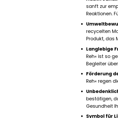
sanft zur emp
Reaktionen. Fü
Umweltbewus
recycelten Ma
Produkt, das 
Langlebige F
Reh« ist so g
Begleiter über
Förderung de
Reh« regen di
Unbedenklich
bestätigen, d
Gesundheit Ih
Symbol für L