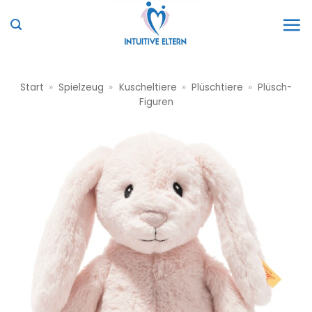
Zum
Inhalt
springen
Start
»
Spielzeug
»
Kuscheltiere
»
Plüschtiere
»
Plüsch-
Figuren