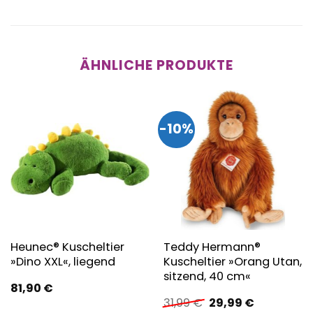
ÄHNLICHE PRODUKTE
-10%
Heunec® Kuscheltier
Teddy Hermann®
»Dino XXL«, liegend
Kuscheltier »Orang Utan,
sitzend, 40 cm«
81,90
€
Ursprünglicher
Aktueller
31,99
€
29,99
€