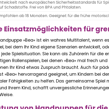
ntwickelt nach europäischen Sicherheitsstandards für Spiel
uf Schadstoffe. Frei von BPA und Phtalaten.
mpfohlen ab 18 Monaten. Geeignet für die frühe motorisch
ge Einsatzmöglichkeiten für gr
 Handpuppe »Bea« ist ein wahres Multitalent, wenn 
el, bei dem Ihr Kind eigene Szenarien entwickelt, ode
 jede Spielsituation. Sie kann als Zuhörerin für die 
stigen Rollenspielen, bei denen »Bea« mal frech und m
nen Ihr Kind etwas Zuspruch braucht. Auch für pä
st »Bea« hervorragend geeignet, um Kindern bei der
ialer Fähigkeiten zu helfen. Das gemeinsame Spiel 
nd Ihrem Kind, schafft unvergessliche Erinnerungen 
Weise.
tung von Handpuppen für die 