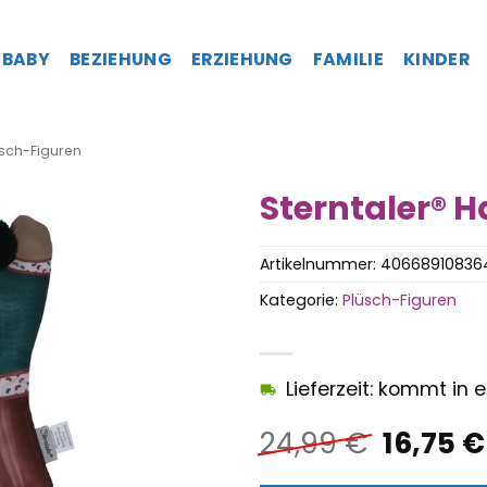
BABY
BEZIEHUNG
ERZIEHUNG
FAMILIE
KINDER
sch-Figuren
Sterntaler® 
Artikelnummer:
40668910836
Kategorie:
Plüsch-Figuren
Lieferzeit: kommt in
Ursprü
24,99
€
16,75
€
Preis