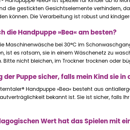
r® Handpuppe »Bea« ist speziell für Kinder ab 18 Mona
nd die gestickten Gesichtselemente verhindern, da
en können. Die Verarbeitung ist robust und kindger
ich die Handpuppe »Bea« am besten?
ie Maschinenwäsche bei 30°C im Schonwaschgang.
n, ist es ratsam, sie in einem Wäschenetz zu wasc
n. Bitte nicht bleichen, im Trockner trocknen oder bü
ng der Puppe sicher, falls mein Kind sie 
Sterntaler® Handpuppe »Bea« besteht aus antiallerge
utverträglichkeit bekannt ist. Sie ist sicher, falls 
gogischen Wert hat das Spielen mit ei