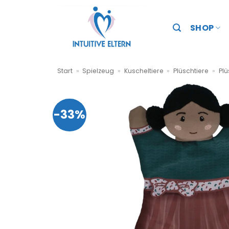
Zum
Inhalt
SHOP
springen
Start
»
Spielzeug
»
Kuscheltiere
»
Plüschtiere
»
Plü
-33%