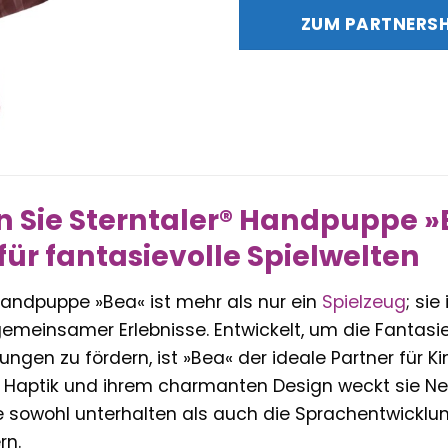
war:
ZUM PARTNERS
24,99 
 Sie Sterntaler® Handpuppe »Be
 für fantasievolle Spielwelten
Handpuppe »Bea« ist mehr als nur ein
Spielzeug
; sie
gemeinsamer Erlebnisse. Entwickelt, um die Fantasie
ngen zu fördern, ist »Bea« der ideale Partner für K
en Haptik und ihrem charmanten Design weckt sie Ne
die sowohl unterhalten als auch die Sprachentwickl
rn.