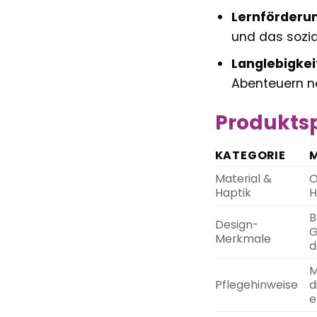
Lernförderu
und das sozia
Langlebigkei
Abenteuern noc
Produktsp
KATEGORIE
Material &
O
Haptik
H
B
Design-
G
Merkmale
d
M
Pflegehinweise
d
e