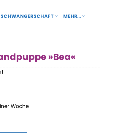
SCHWANGERSCHAFT
MEHR…
Handpuppe »Bea«
41
 einer Woche
nglicher
Aktueller
Preis