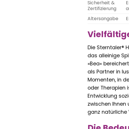
Sicherheit &
E
Zertifizierung
a
Altersangabe
E
Vielfälti
Die Sterntaler®
das alleinige Spi
»Bea« bereichert
als Partner in lu
Momenten, in de
oder Therapien i
Entwicklung soz
zwischen Ihnen u
ganz natürliche 
Die Bedeu