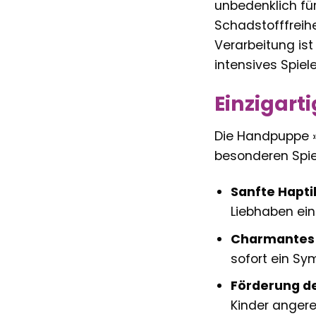
unbedenklich für
Schadstofffreih
Verarbeitung is
intensives Spie
Einzigart
Die Handpuppe »B
besonderen Spi
Sanfte Hapti
Liebhaben ein
Charmantes 
sofort ein Sy
Förderung de
Kinder angere