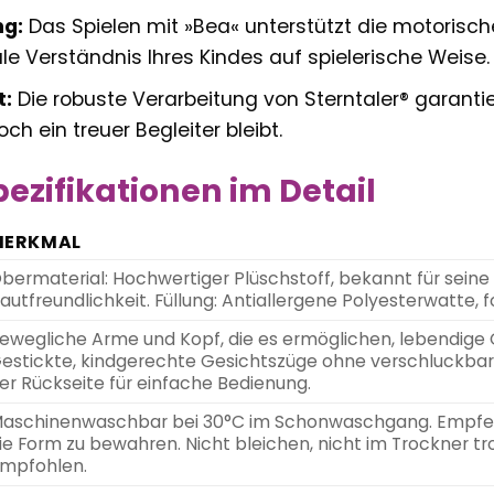
ng:
Das Spielen mit »Bea« unterstützt die motorisch
le Verständnis Ihres Kindes auf spielerische Weise.
t:
Die robuste Verarbeitung von Sterntaler® garanti
h ein treuer Begleiter bleibt.
ezifikationen im Detail
MERKMAL
bermaterial: Hochwertiger Plüschstoff, bekannt für sein
autfreundlichkeit. Füllung: Antiallergene Polyesterwatte, f
ewegliche Arme und Kopf, die es ermöglichen, lebendige 
estickte, kindgerechte Gesichtszüge ohne verschluckbare K
er Rückseite für einfache Bedienung.
aschinenwaschbar bei 30°C im Schonwaschgang. Empfeh
ie Form zu bewahren. Nicht bleichen, nicht im Trockner tr
mpfohlen.