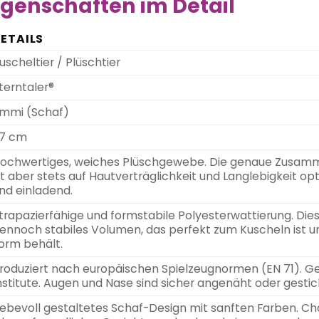
genschaften im Detail
ETAILS
uscheltier / Plüschtier
terntaler®
mmi (Schaf)
7 cm
ochwertiges, weiches Plüschgewebe. Die genaue Zusammen
st aber stets auf Hautverträglichkeit und Langlebigkeit opt
nd einladend.
trapazierfähige und formstabile Polyesterwattierung. Die
ennoch stabiles Volumen, das perfekt zum Kuscheln ist 
orm behält.
roduziert nach europäischen Spielzeugnormen (EN 71). G
nstitute. Augen und Nase sind sicher angenäht oder gestic
iebevoll gestaltetes Schaf-Design mit sanften Farben. C