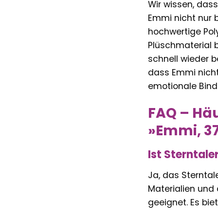
Wir wissen, das
Emmi nicht nur b
hochwertige Pol
Plüschmaterial b
schnell wieder b
dass Emmi nicht 
emotionale Bindu
FAQ – Häu
»Emmi, 3
Ist Sterntal
Ja, das Sterntal
Materialien und 
geeignet. Es bie