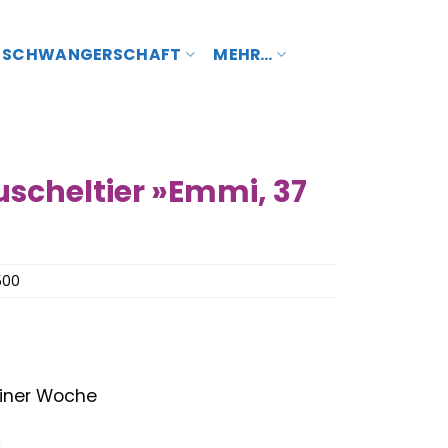
SCHWANGERSCHAFT
MEHR…
uscheltier »Emmi, 37
500
 einer Woche
nglicher
Aktueller
€