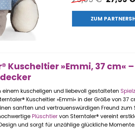
Preis
war:
ZUM PARTNERS
29,99 
r® Kuscheltier »Emmi, 37 cm« – 
tdecker
 einem kuscheligen und liebevoll gestalteten
Spiel
terntaler® Kuscheltier »Emmi« in der Größe von 37 c
e einen sanften und vertrauenswürdigen Freund zum 
hochwertige
Plüschtier
von Sterntaler® vereint erstk
esign und sorgt für unzählige glückliche Momente