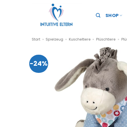
Zum
Inhalt
SHOP
springen
Start
»
Spielzeug
»
Kuscheltiere
»
Plüschtiere
»
Plü
-24%