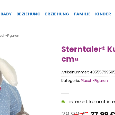
BABY
BEZIEHUNG
ERZIEHUNG
FAMILIE
KINDER
sch-Figuren
Sterntaler® K
cm«
Artikelnummer:
4055579958
Kategorie:
Plüsch-Figuren
Lieferzeit: kommt in
Ursprü
29,99
€
27,99