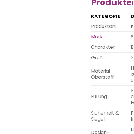
Produktei
KATEGORIE
D
Produktart
K
Marke
S
Charakter
E
Größe
3
H
Material
i
Oberstoff
u
S
Füllung
d
F
Sicherheit &
P
Siegel
I
L
Design-