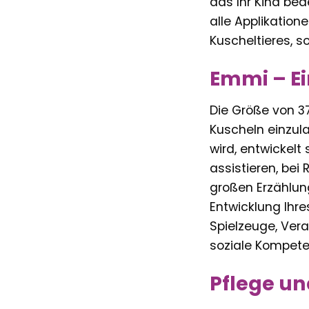
das Ihr Kind bed
alle Applikation
Kuscheltieres, s
Emmi – Ei
Die Größe von 3
Kuscheln einzula
wird, entwickelt
assistieren, bei 
großen Erzählun
Entwicklung Ihre
Spielzeuge, Ver
soziale Kompete
Pflege un