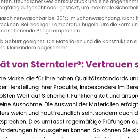
hren, freundlicher Gesichtsausdruck und eine angenehm
orgfältig aufgenäht oder gestickt, um maximale Sicherheit
aschinenwaschbar bei 30°C im Schonwaschgang. Nicht b
rocknen. Bei niedriger Temperatur bügeln. Um die Form und 
ine schonende Pflege empfohlen.
b Geburt geeignet. Die Materialien und die Konstruktion si
nd Kleinkindern abgestimmt.
tät von Sterntaler®: Vertrauen
eine Marke, die für ihre hohen Qualitätsstandards u
 der Herstellung ihrer Produkte, insbesondere im Ber
ßten Wert auf Sicherheit, Funktionalität und ansp
keine Ausnahme. Die Auswahl der Materialien erfolg
ders weich und hautfreundlich sein, sondern auch d
ntsprechen. Dies umfasst regelmäßige Prüfungen auf
forderungen hinausgehen können. So können Sie sich