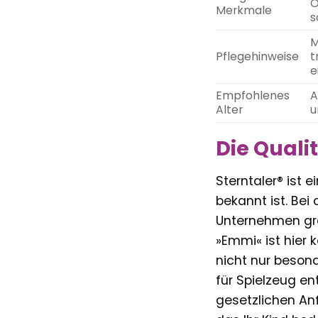
O
Merkmale
s
M
Pflegehinweise
t
e
Empfohlenes
A
Alter
u
Die Quali
Sterntaler® ist 
bekannt ist. Bei
Unternehmen grö
»Emmi« ist hier 
nicht nur beson
für Spielzeug e
gesetzlichen An