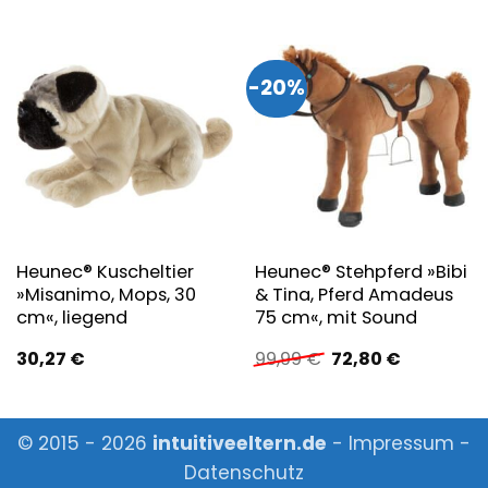
-20%
Heunec® Kuscheltier
Heunec® Stehpferd »Bibi
»Misanimo, Mops, 30
& Tina, Pferd Amadeus
cm«, liegend
75 cm«, mit Sound
Ursprünglicher
Aktueller
30,27
€
99,99
€
72,80
€
Preis
Preis
war:
ist:
99,99 €
72,80 €.
© 2015 - 2026
intuitiveeltern.de
-
Impressum
-
Datenschutz