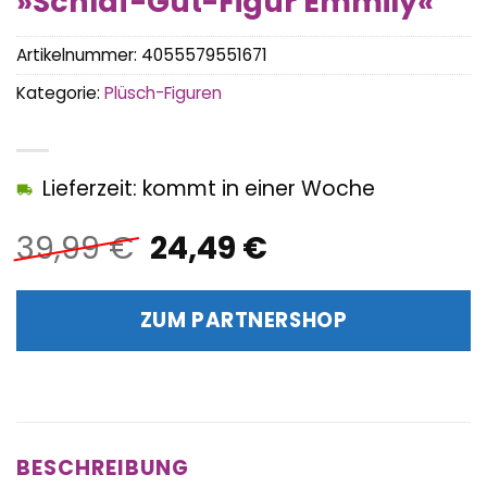
»Schlaf-Gut-Figur Emmily«
Artikelnummer:
4055579551671
Kategorie:
Plüsch-Figuren
Lieferzeit: kommt in einer Woche
Ursprünglicher
Aktueller
39,99
€
24,49
€
Preis
Preis
war:
ist:
ZUM PARTNERSHOP
39,99 €
24,49 €.
BESCHREIBUNG