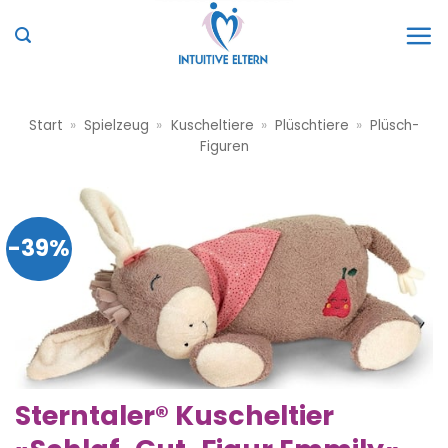
Zum
Inhalt
springen
Start
»
Spielzeug
»
Kuscheltiere
»
Plüschtiere
»
Plüsch-
Figuren
-39%
Sterntaler® Kuscheltier