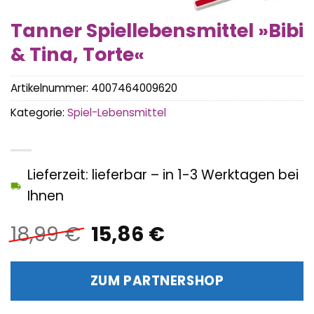
Tanner Spiellebensmittel »Bibi
& Tina, Torte«
Artikelnummer:
4007464009620
Kategorie:
Spiel-Lebensmittel
Lieferzeit: lieferbar – in 1-3 Werktagen bei
Ihnen
Ursprünglicher
Aktueller
18,99
€
15,86
€
Preis
Preis
war:
ist:
ZUM PARTNERSHOP
18,99 €
15,86 €.