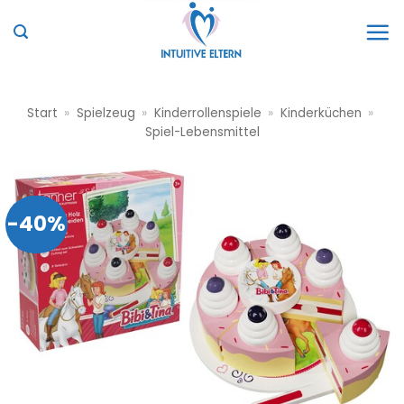
Zum
Inhalt
springen
Start
»
Spielzeug
»
Kinderrollenspiele
»
Kinderküchen
»
Spiel-Lebensmittel
-40%