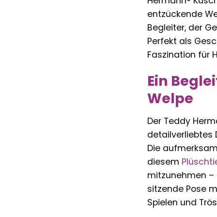
Hermann® Kuschel
entzückende We
Begleiter, der G
Perfekt als Gesc
Faszination für 
Ein Begle
Welpe
Der Teddy Herma
detailverliebtes
Die aufmerksame
diesem
Plüschti
mitzunehmen – o
sitzende Pose m
Spielen und Trös