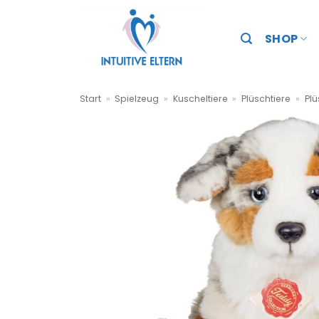
Zum
Inhalt
SHOP
springen
Start
»
Spielzeug
»
Kuscheltiere
»
Plüschtiere
»
Plü