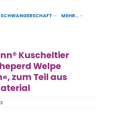
SCHWANGERSCHAFT
MEHR…
n® Kuscheltier
Sheperd Welpe
m«, zum Teil aus
aterial
53