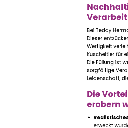
Nachhalti
Verarbei
Bei Teddy Herman
Dieser entzücke
Wertigkeit verle
Kuscheltier für 
Die Füllung ist
sorgfältige Vera
Leidenschaft, di
Die Vorte
erobern w
Realistische
erweckt wurde