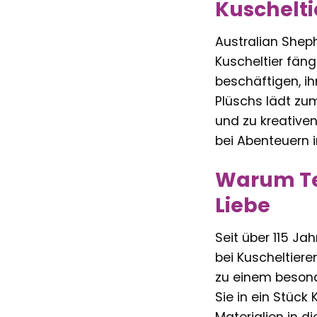
Kuschelti
Australian Sheph
Kuscheltier fäng
beschäftigen, i
Plüschs lädt zum
und zu kreativen
bei Abenteuern i
Warum Ted
Liebe
Seit über 115 Ja
bei Kuscheltier
zu einem besonde
Sie in ein Stück
Materialien in d