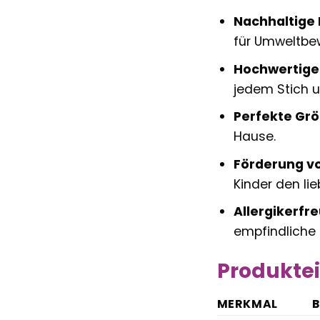
Nachhaltige 
für Umweltbe
Hochwertige
jedem Stich u
Perfekte Grö
Hause.
Förderung v
Kinder den li
Allergikerfre
empfindliche 
Produktei
MERKMAL
B