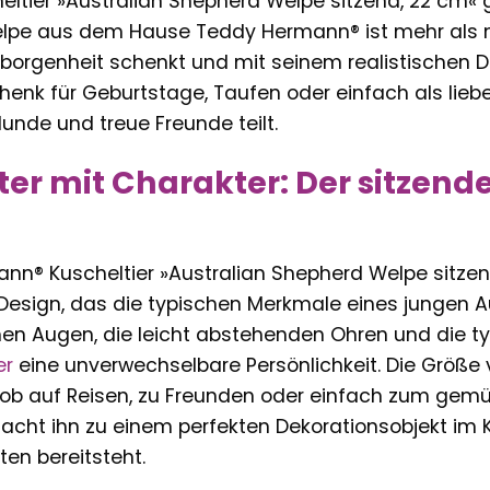
tier »Australian Shepherd Welpe sitzend, 22 cm« ge
lpe aus dem Hause Teddy Hermann® ist mehr als n
eborgenheit schenkt und mit seinem realistischen D
henk für Geburtstage, Taufen oder einfach als liebev
Hunde und treue Freunde teilt.
iter mit Charakter: Der sitzen
nn® Kuscheltier »Australian Shepherd Welpe sitzen
 Design, das die typischen Merkmale eines jungen Au
n Augen, die leicht abstehenden Ohren und die typ
er
eine unverwechselbare Persönlichkeit. Die Größe v
b auf Reisen, zu Freunden oder einfach zum gemüt
acht ihn zu einem perfekten Dekorationsobjekt im 
ten bereitsteht.