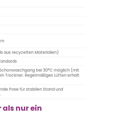
ern
 aus recycelten Materialien)
tandards
Schonwaschgang bei 30°C möglich (mit
in Trockner. Regelmäßiges Lüften erhält
ende Pose für stabilen Stand und
.
 als nur ein