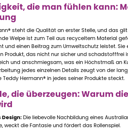
gkeit, die man fühlen kann: M
tung
n® steht die Qualität an erster Stelle, und das gilt
nde Welpe ist zum Teil aus recyceltem Material gef
iht und einen Beitrag zum Umweltschutz leistet. Si
ein Produkt, das nicht nur sicher und schadstofffrei
 weich und anschmiegsam, was ein Höchstmaß an Kus
rbeitung jedes einzelnen Details zeugt von der lan
e Teddy Hermann® in jedes seiner Produkte steckt.
ile, die überzeugen: Warum die
ird
s Design:
Die liebevolle Nachbildung eines Austral
, weckt die Fantasie und fördert das Rollenspiel.