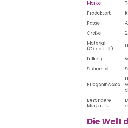
Marke
T
Produktart
K
Rasse
A
Größe
2
Material
H
(Oberstoff)
Füllung
W
Sicherheit
S
H
Pflegehinweise
W
d
Besondere
D
Merkmale
d
Die Welt 