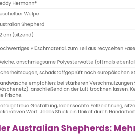
eddy Hermann®
uscheltier Welpe
ustralian Shepherd
2 cm (sitzend)
ochwertiges Plüschmaterial, zum Teil aus recycelten Fas
eiche, anschmiegsame Polyesterwatte (oftmals ebenfalls
icherheitsaugen, schadstoffgeprüft nach europäischen S
andwäsche empfohlen; bei stärkeren Verschmutzungen 
äschenetz), anschließend an der Luft trocknen lassen. Ke
ie Frische.
etailgetreue Gestaltung, lebensechte Fellzeichnung, sitz
ekorativen Wert. Jedes Stück ein Unikat durch Handarbeit
der Australian Shepherds: Mehr