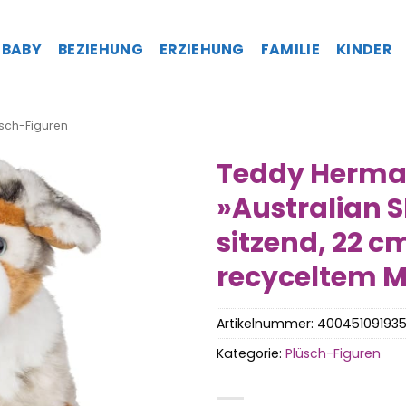
BABY
BEZIEHUNG
ERZIEHUNG
FAMILIE
KINDER
sch-Figuren
Teddy Herman
»Australian 
sitzend, 22 c
recyceltem M
Artikelnummer:
40045109193
Kategorie:
Plüsch-Figuren