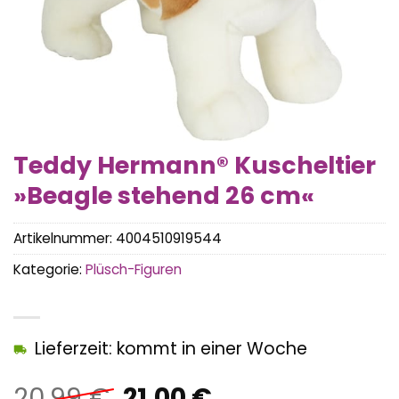
Teddy Hermann® Kuscheltier
»Beagle stehend 26 cm«
Artikelnummer:
4004510919544
Kategorie:
Plüsch-Figuren
Lieferzeit: kommt in einer Woche
Ursprünglicher
Aktueller
20,99
€
21,00
€