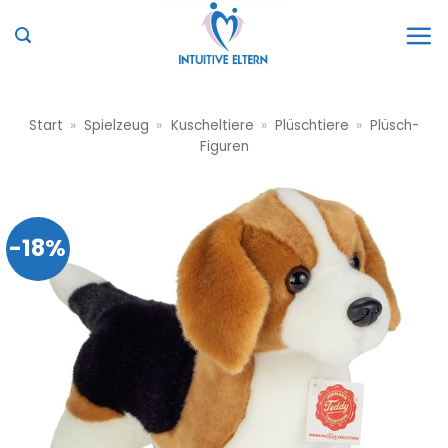
Zum
Inhalt
springen
Start
»
Spielzeug
»
Kuscheltiere
»
Plüschtiere
»
Plüsch-
Figuren
-18%