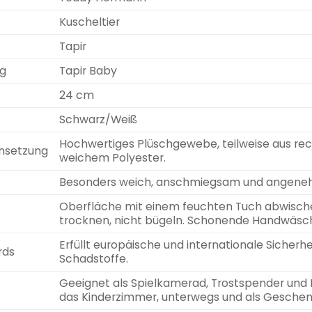
Kuscheltier
Tapir
g
Tapir Baby
24 cm
Schwarz/Weiß
Hochwertiges Plüschgewebe, teilweise aus recyc
nsetzung
weichem Polyester.
Besonders weich, anschmiegsam und angeneh
Oberfläche mit einem feuchten Tuch abwischen
trocknen, nicht bügeln. Schonende Handwäsc
Erfüllt europäische und internationale Sicherh
rds
Schadstoffe.
Geeignet als Spielkamerad, Trostspender und De
das Kinderzimmer, unterwegs und als Geschen