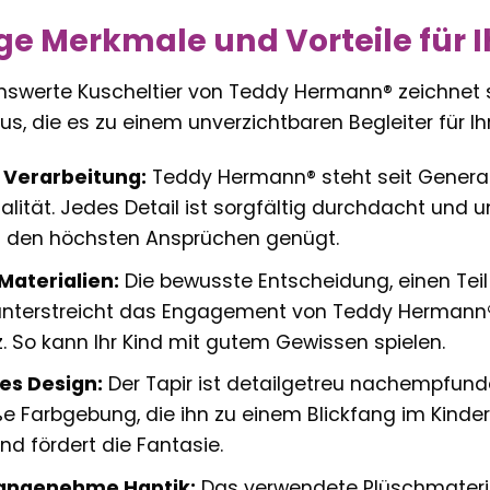
ige Merkmale und Vorteile für I
swerte Kuscheltier von Teddy Hermann® zeichnet s
s, die es zu einem unverzichtbaren Begleiter für I
 Verarbeitung:
Teddy Hermann® steht seit Generati
alität. Jedes Detail ist sorgfältig durchdacht und 
s den höchsten Ansprüchen genügt.
Materialien:
Die bewusste Entscheidung, einen Teil
unterstreicht das Engagement von Teddy Hermann®
 So kann Ihr Kind mit gutem Gewissen spielen.
es Design:
Der Tapir ist detailgetreu nachempfund
 Farbgebung, die ihn zu einem Blickfang im Kinde
nd fördert die Fantasie.
angenehme Haptik:
Das verwendete Plüschmateria