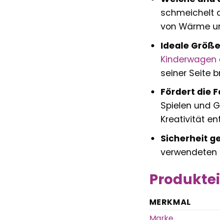
schmeichelt d
von Wärme un
Ideale Größ
Kinderwagen
seiner Seite b
Fördert die F
Spielen und G
Kreativität en
Sicherheit ge
verwendeten M
Produktei
MERKMAL
Marke