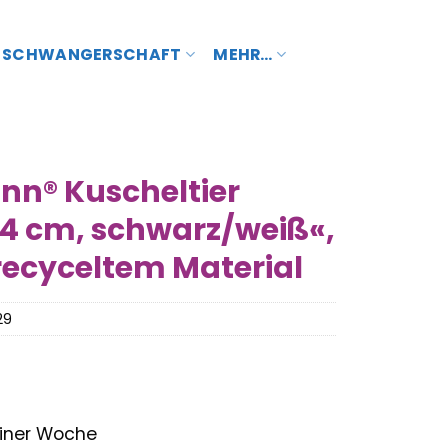
SCHWANGERSCHAFT
MEHR…
n® Kuscheltier
24 cm, schwarz/weiß«,
recyceltem Material
29
 einer Woche