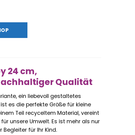
glicher
Aktueller
Preis
ist:
HOP
20,99 €.
y 24 cm,
nachhaltiger Qualität
nte, ein liebevoll gestaltetes
st es die perfekte Größe für kleine
inem Teil recyceltem Material, vereint
ür unsere Umwelt. Es ist mehr als nur
Begleiter für Ihr Kind.