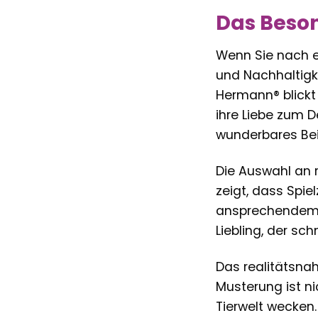
Das Beso
Wenn Sie nach e
und Nachhaltigke
Hermann® blickt 
ihre Liebe zum D
wunderbares Beis
Die Auswahl an 
zeigt, dass Spi
ansprechendem D
Liebling, der sc
Das realitätsna
Musterung ist n
Tierwelt wecken.