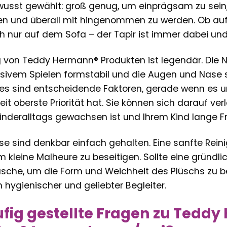
wusst gewählt: groß genug, um einprägsam zu sein
n und überall mit hingenommen zu werden. Ob auf
 nur auf dem Sofa – der Tapir ist immer dabei und
 von Teddy Hermann® Produkten ist legendär. Die Näh
sivem Spielen formstabil und die Augen und Nase si
Dies sind entscheidende Faktoren, gerade wenn es u
eit oberste Priorität hat. Sie können sich darauf ve
inderalltags gewachsen ist und Ihrem Kind lange Fr
ise sind denkbar einfach gehalten. Eine sanfte Rei
 kleine Malheure zu beseitigen. Sollte eine gründli
sche, um die Form und Weichheit des Plüschs zu be
 hygienischer und geliebter Begleiter.
fig gestellte Fragen zu Teddy