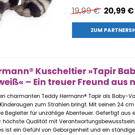
Ursprün
19,99
€
20,99
€
Preis
war:
ZUM PARTNERS
19,99 €
mann® Kuscheltier »Tapir Bab
eiß« – Ein treuer Freund aus 
en charmanten Teddy Hermann® Tapir als Baby-Varia
 Kinderaugen zum Strahlen bringt. Mit seinen 24 cm i
 Begleiter für unzählige Abenteuer. Gefertigt aus e
r
höchste Qualität mit Verantwortungsbewusstsein f
s ist ein Gefühl von Geborgenheit und ein ständiger 