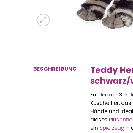
Teddy Her
BESCHREIBUNG
schwarz/w
Entdecken Sie d
Kuscheltier, das
Hände und ideale
dieses
Plüschtie
ein
Spielzeug
– e