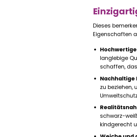
Einzigart
Dieses bemerken
Eigenschaften au
Hochwertige
langlebige Qu
schaffen, da
Nachhaltige 
zu beziehen, 
Umweltschutz.
Realitätsnah
schwarz-weiße
kindgerecht u
Weiche und 