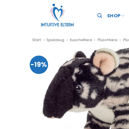
Zum
Inhalt
SHOP
springen
Start
»
Spielzeug
»
Kuscheltiere
»
Plüschtiere
»
Plü
-19%