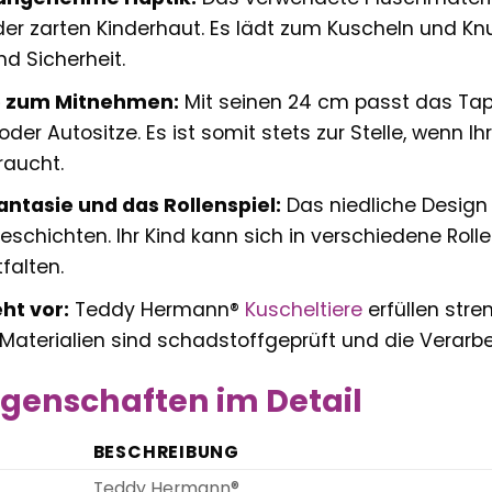
er zarten Kinderhaut. Es lädt zum Kuscheln und Knu
d Sicherheit.
e zum Mitnehmen:
Mit seinen 24 cm passt das Tap
oder Autositze. Es ist somit stets zur Stelle, wenn I
raucht.
antasie und das Rollenspiel:
Das niedliche Design d
eschichten. Ihr Kind kann sich in verschiedene Roll
tfalten.
ht vor:
Teddy Hermann®
Kuscheltiere
erfüllen stre
aterialien sind schadstoffgeprüft und die Verarbeitu
genschaften im Detail
BESCHREIBUNG
Teddy Hermann®