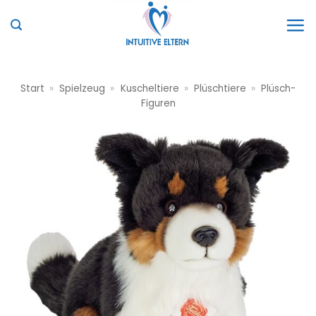
Zum
Inhalt
springen
Start
»
Spielzeug
»
Kuscheltiere
»
Plüschtiere
»
Plüsch-
Figuren