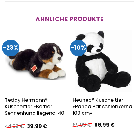
ÄHNLICHE PRODUKTE
-23%
-10%
Teddy Hermann®
Heunec® Kuscheltier
Kuscheltier »Berner
»Panda Bär schlenkernd
Sennenhund liegend, 40
100 cm«
cm«
Ursprünglicher
Aktueller
69,99
€
66,99
€
Ursprünglicher
Aktueller
44,99
€
39,99
€
Preis
Preis
Preis
Preis
war:
ist:
war:
ist: