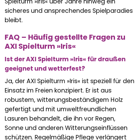
Spielturm »Iris« über Jahre hinweg ein
sicheres und ansprechendes Spielparadies
bleibt.
FAQ – Häufig gestellte Fragen zu
AXI Spielturm »Iris«
Ist der AXI Spielturm »Iris« für draußen
geeignet und wetterfest?
Ja, der AXI Spielturm »Iris« ist speziell für den
Einsatz im Freien konzipiert. Er ist aus
robustem, witterungsbeständigem Holz
gefertigt und mit umweltfreundlichen
Lasuren behandelt, die ihn vor Regen,
Sonne und anderen Witterungseinflüssen
schützen. Regelmäßige Pflege verlängert