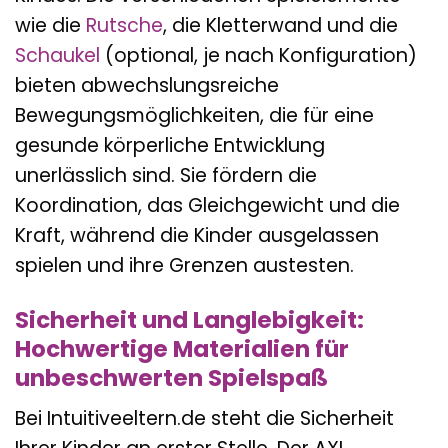
wie die
Rutsche
, die Kletterwand und die
Schaukel
(optional, je nach Konfiguration)
bieten abwechslungsreiche
Bewegungsmöglichkeiten, die für eine
gesunde körperliche Entwicklung
unerlässlich sind. Sie fördern die
Koordination, das Gleichgewicht und die
Kraft, während die Kinder ausgelassen
spielen und ihre Grenzen austesten.
Sicherheit und Langlebigkeit:
Hochwertige Materialien für
unbeschwerten Spielspaß
Bei Intuitiveeltern.de steht die Sicherheit