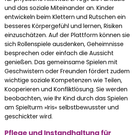
und das soziale Miteinander an. Kinder
entwickeln beim Klettern und Rutschen ein
besseres Körpergefühl und lernen, Risiken
einzuschätzen. Auf der Plattform können sie
sich Rollenspiele ausdenken, Geheimnisse
besprechen oder einfach die Aussicht
genießen. Das gemeinsame Spielen mit
Geschwistern oder Freunden fördert zudem
wichtige soziale Kompetenzen wie Teilen,
Kooperieren und Konfliktlösung. Sie werden
beobachten, wie Ihr Kind durch das Spielen
am Spielturm »Iris« selbstbewusster und
geschickter wird.
Pflege und Instandhaltung für