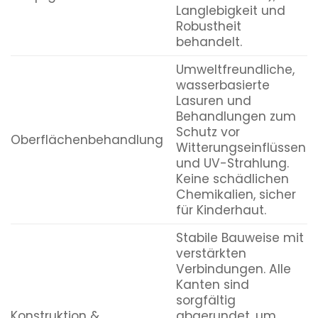
Langlebigkeit und
Robustheit
behandelt.
Umweltfreundliche,
wasserbasierte
Lasuren und
Behandlungen zum
Schutz vor
Oberflächenbehandlung
Witterungseinflüssen
und UV-Strahlung.
Keine schädlichen
Chemikalien, sicher
für Kinderhaut.
Stabile Bauweise mit
verstärkten
Verbindungen. Alle
Kanten sind
sorgfältig
Konstruktion &
abgerundet, um