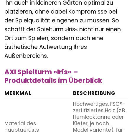
ihn auch in kleineren Gärten optimal zu
platzieren, ohne dabei Kompromisse bei
der Spielqualität eingehen zu müssen. So
schafft der Spielturm »Iris« nicht nur einen
Ort zum Spielen, sondern auch eine
ästhetische Aufwertung Ihres
Außenbereichs.
AXI Spielturm »Iris« –
Produktdetails im Überblick
MERKMAL
BESCHREIBUNG
Hochwertiges, FSC®-
zertifiziertes Holz (z.B.
Hemlocktanne oder
Material des
Kiefer, je nach
Hauptgerüsts
Modellvariante), für