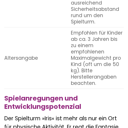
ausreichend
Sicherheitsabstand
rund um den
Spielturm.
Empfohlen für Kinder
ab ca. 3 Jahren bis
zu einem
empfohlenen
Altersangabe
Maximalgewicht pro
Kind (oft um die 50
kg). Bitte
Herstellerangaben
beachten.
Spielanregungen und
Entwicklungspotenzial
Der Spielturm »Iris« ist mehr als nur ein Ort
für physische Aktivität. Er regt die Fantasie