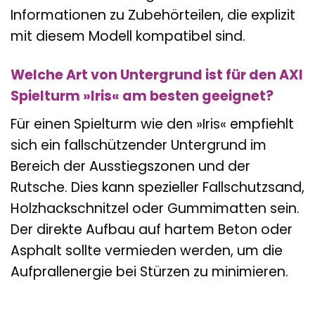
Informationen zu Zubehörteilen, die explizit
mit diesem Modell kompatibel sind.
Welche Art von Untergrund ist für den AXI
Spielturm »Iris« am besten geeignet?
Für einen Spielturm wie den »Iris« empfiehlt
sich ein fallschützender Untergrund im
Bereich der Ausstiegszonen und der
Rutsche. Dies kann spezieller Fallschutzsand,
Holzhackschnitzel oder Gummimatten sein.
Der direkte Aufbau auf hartem Beton oder
Asphalt sollte vermieden werden, um die
Aufprallenergie bei Stürzen zu minimieren.