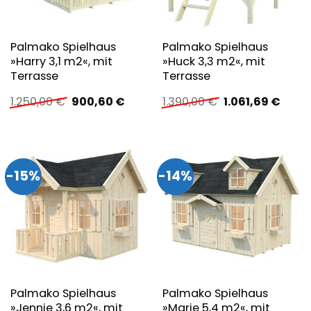
Palmako Spielhaus
Palmako Spielhaus
»Harry 3,1 m2«, mit
»Huck 3,3 m2«, mit
Terrasse
Terrasse
Ursprünglicher
Aktueller
Ursprünglicher
Aktue
1.250,00
€
900,60
€
1.390,00
€
1.061,69
€
Preis
Preis
Preis
Preis
war:
ist:
war:
ist:
1.250,00 €
900,60 €.
1.390,00 €
1.061,
-15%
-14%
Palmako Spielhaus
Palmako Spielhaus
»Jennie 3,6 m2«, mit
»Marie 5,4 m2«, mit