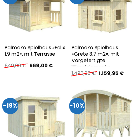
Palmako Spielhaus »Felix
Palmako Spielhaus
1,9 m2«, mit Terrasse
»Grete 3,7 m2«, mit
Vorgefertigte
Ursprünglicher
Aktueller
849,00
€
569,00
€
Wandelemente
Preis
Preis
Ursprünglicher
Aktue
1.490,00
€
1.159,95
€
war:
ist:
Preis
Preis
849,00 €
569,00 €.
war:
ist:
1.490,00 €
1.159,
-19%
-10%