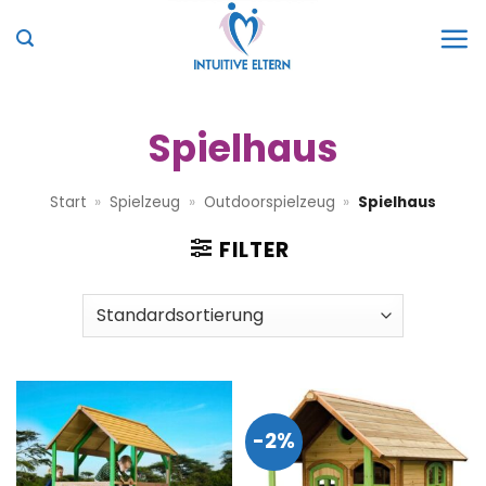
Zum
Inhalt
springen
Spielhaus
Start
»
Spielzeug
»
Outdoorspielzeug
»
Spielhaus
FILTER
-2%