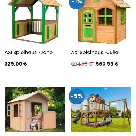
-1%
AXI Spielhaus »Jane«
AXI Spielhaus »Julia«
Ursprünglicher
Aktuell
329,00
€
694,58
€
563,99
€
Preis
Preis
war:
ist:
694,58 €
563,99 
-5%