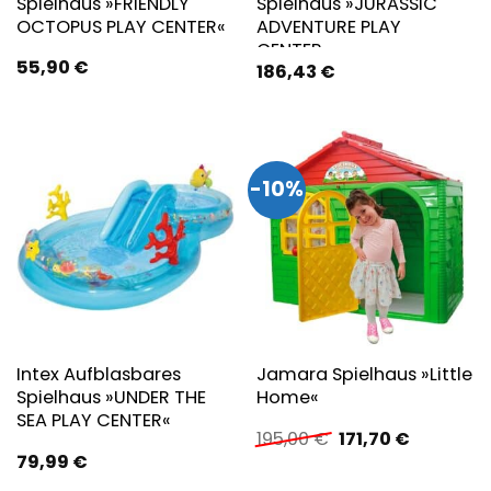
Spielhaus »FRIENDLY
Spielhaus »JURASSIC
OCTOPUS PLAY CENTER«
ADVENTURE PLAY
CENTER«
55,90
€
186,43
€
-10%
Intex Aufblasbares
Jamara Spielhaus »Little
Spielhaus »UNDER THE
Home«
SEA PLAY CENTER«
Ursprünglicher
Aktueller
195,00
€
171,70
€
Preis
Preis
79,99
€
war:
ist:
195,00 €
171,70 €.