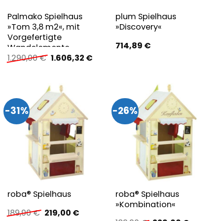
Palmako Spielhaus
plum Spielhaus
»Tom 3,8 m2«, mit
»Discovery«
Vorgefertigte
714,89
€
Wandelemente
Ursprünglicher
Aktueller
1.290,00
€
1.606,32
€
Preis
Preis
war:
ist:
1.290,00 €
1.606,32 €.
-31%
-26%
roba® Spielhaus
roba® Spielhaus
»Kombination«
Ursprünglicher
Aktueller
189,90
€
219,00
€
Preis
Preis