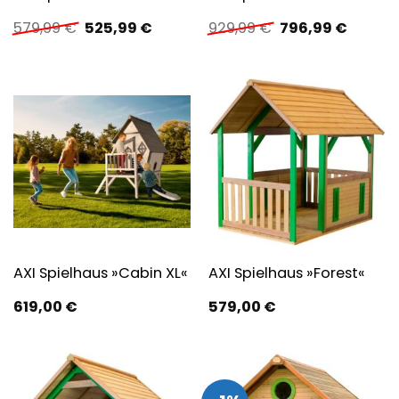
Ursprünglicher
Aktueller
Ursprünglicher
Aktuell
579,99
€
525,99
€
929,99
€
796,99
€
Preis
Preis
Preis
Preis
war:
ist:
war:
ist:
579,99 €
525,99 €.
929,99 €
796,99 
AXI Spielhaus »Cabin XL«
AXI Spielhaus »Forest«
619,00
€
579,00
€