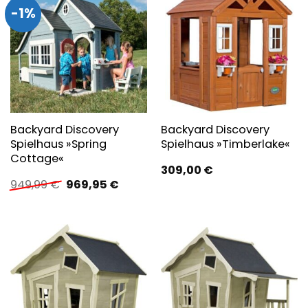
-1%
Backyard Discovery
Backyard Discovery
Spielhaus »Spring
Spielhaus »Timberlake«
Cottage«
309,00
€
Ursprünglicher
Aktueller
949,99
€
969,95
€
Preis
Preis
war:
ist:
949,99 €
969,95 €.