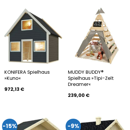
KONIFERA Spielhaus
MUDDY BUDDY®
»Kuno«
Spielhaus »Tipi-Zelt
Dreamer«
972,13
€
239,00
€
-15%
-9%