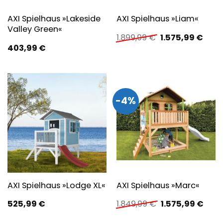
AXI Spielhaus »Lakeside
AXI Spielhaus »Liam«
Valley Green«
Ursprünglicher
Aktue
1.899,99
€
1.575,99
€
Preis
Preis
403,99
€
war:
ist:
1.899,99 €
1.575
-4%
AXI Spielhaus »Lodge XL«
AXI Spielhaus »Marc«
Ursprünglicher
Aktue
525,99
€
1.849,99
€
1.575,99
€
Preis
Preis
war:
ist: