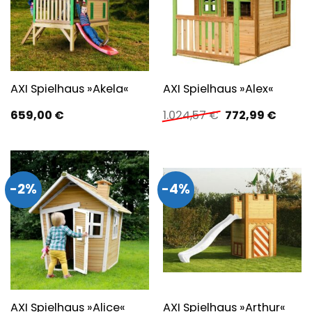
AXI Spielhaus »Akela«
AXI Spielhaus »Alex«
Ursprünglicher
Aktuel
659,00
€
1.024,57
€
772,99
€
Preis
Preis
war:
ist:
1.024,57 €
772,99
-2%
-4%
AXI Spielhaus »Alice«
AXI Spielhaus »Arthur«