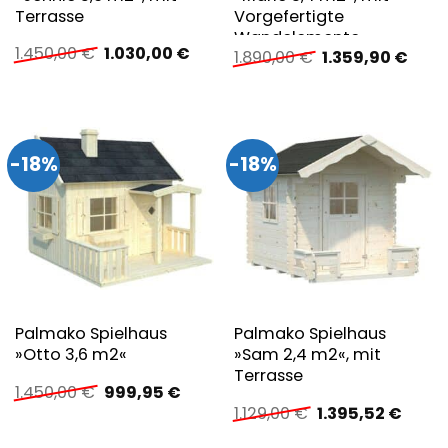
Terrasse
Vorgefertigte
Wandelemente
Ursprünglicher
Aktueller
1.450,00
€
1.030,00
€
Ursprünglicher
Aktue
1.890,00
€
1.359,90
€
Preis
Preis
Preis
Preis
war:
ist:
war:
ist:
1.450,00 €
1.030,00 €.
1.890,00 €
1.359
-18%
-18%
Palmako Spielhaus
Palmako Spielhaus
»Otto 3,6 m2«
»Sam 2,4 m2«, mit
Terrasse
Ursprünglicher
Aktueller
1.450,00
€
999,95
€
Preis
Preis
Ursprünglicher
Aktuel
1.129,00
€
1.395,52
€
war:
ist:
Preis
Preis
1.450,00 €
999,95 €.
war:
ist: