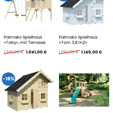
Palmako Spielhaus
Palmako Spielhaus
»Toby«, mit Terrasse
»Tom 3,8 m2«
Ursprünglicher
Aktueller
Ursprünglicher
Aktue
1.390,00
€
1.041,00
€
1.590,00
€
1.145,00
€
Preis
Preis
Preis
Preis
war:
ist:
war:
ist:
1.390,00 €
1.041,00 €.
1.590,00 €
1.145,
-16%