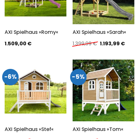
AXI Spielhaus »Romy«
AXI Spielhaus »Sarah«
Ursprünglicher
Aktue
1.509,00
€
1.399,99
€
1.193,99
€
Preis
Preis
war:
ist:
1.399,99 €
1.193,
-6%
-5%
AXI Spielhaus »Stef«
AXI Spielhaus »Tom«