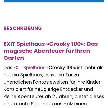
BESCHREIBUNG
EXIT Spielhaus »Crooky 100«: Das
magische Abenteuer für Ihren
Garten
Das
EXIT
Spielhaus
»Crooky 100« ist mehr als
nur ein Spielhaus; es ist ein Tor zu
unendlichen Fantasiewelten für Ihre Kinder.
Konzipiert für neugierige Entdecker und
kleine Abenteurer ab 2 Jahren, bietet dieses
charmante Spielhaus aus Holz einen