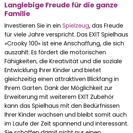
Langlebige Freude für die ganze
Familie
Investieren Sie in ein
Spielzeug
, das Freude
für viele Jahre verspricht. Das EXIT Spielhaus
»Crooky 100« ist eine Anschaffung, die sich
auszahlt. Es fördert die motorischen
Fähigkeiten, die Kreativität und die soziale
Entwicklung Ihrer Kinder und bietet
gleichzeitig einen attraktiven Blickfang in
Ihrem Garten. Dank der Möglichkeit zur
Erweiterung mit weiterem EXIT Zubehör
kann das Spielhaus mit den Bedürfnissen
Ihrer Kinder wachsen und bleibt somit auch
im Laufe der Zeit spannend und interessant.
Sie schaffen damit nicht nur einen