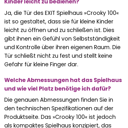
Kinder leicht zu bedienen?
Ja, die Tür des EXIT Spielhaus »Crooky 100«
ist so gestaltet, dass sie für kleine Kinder
leicht zu öffnen und zu schließen ist. Dies
gibt ihnen ein Gefühl von Selbstständigkeit
und Kontrolle über ihren eigenen Raum. Die
Tür schließt nicht zu fest und stellt keine
Gefahr für kleine Finger dar.
Welche Abmessungen hat das Spielhaus
und wie viel Platz benötige ich dafür?
Die genauen Abmessungen finden Sie in
den technischen Spezifikationen auf der
Produktseite. Das »Crooky 100« ist jedoch
als kompaktes Spielhaus konzipiert, das