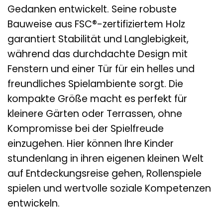
Gedanken entwickelt. Seine robuste
Bauweise aus FSC®-zertifiziertem Holz
garantiert Stabilität und Langlebigkeit,
während das durchdachte Design mit
Fenstern und einer Tür für ein helles und
freundliches Spielambiente sorgt. Die
kompakte Größe macht es perfekt für
kleinere Gärten oder Terrassen, ohne
Kompromisse bei der Spielfreude
einzugehen. Hier können Ihre Kinder
stundenlang in ihren eigenen kleinen Welt
auf Entdeckungsreise gehen, Rollenspiele
spielen und wertvolle soziale Kompetenzen
entwickeln.