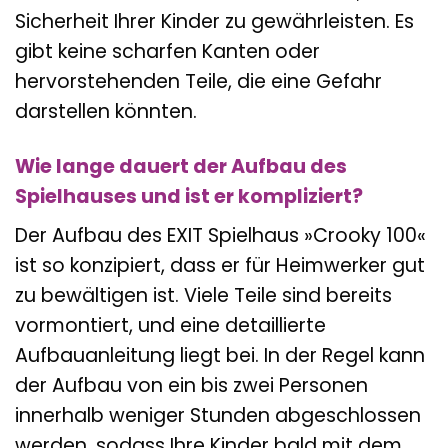
Sicherheit Ihrer Kinder zu gewährleisten. Es
gibt keine scharfen Kanten oder
hervorstehenden Teile, die eine Gefahr
darstellen könnten.
Wie lange dauert der Aufbau des
Spielhauses und ist er kompliziert?
Der Aufbau des EXIT Spielhaus »Crooky 100«
ist so konzipiert, dass er für Heimwerker gut
zu bewältigen ist. Viele Teile sind bereits
vormontiert, und eine detaillierte
Aufbauanleitung liegt bei. In der Regel kann
der Aufbau von ein bis zwei Personen
innerhalb weniger Stunden abgeschlossen
werden, sodass Ihre Kinder bald mit dem