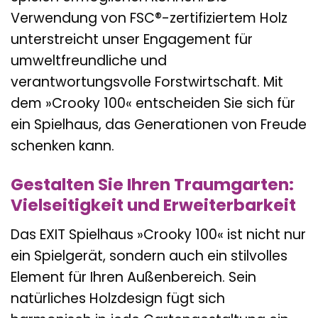
Verwendung von FSC®-zertifiziertem Holz
unterstreicht unser Engagement für
umweltfreundliche und
verantwortungsvolle Forstwirtschaft. Mit
dem »Crooky 100« entscheiden Sie sich für
ein Spielhaus, das Generationen von Freude
schenken kann.
Gestalten Sie Ihren Traumgarten:
Vielseitigkeit und Erweiterbarkeit
Das EXIT Spielhaus »Crooky 100« ist nicht nur
ein Spielgerät, sondern auch ein stilvolles
Element für Ihren Außenbereich. Sein
natürliches Holzdesign fügt sich