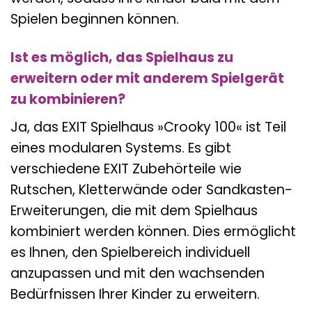
Spielen beginnen können.
Ist es möglich, das Spielhaus zu
erweitern oder mit anderem Spielgerät
zu kombinieren?
Ja, das EXIT Spielhaus »Crooky 100« ist Teil
eines modularen Systems. Es gibt
verschiedene EXIT Zubehörteile wie
Rutschen, Kletterwände oder Sandkasten-
Erweiterungen, die mit dem Spielhaus
kombiniert werden können. Dies ermöglicht
es Ihnen, den Spielbereich individuell
anzupassen und mit den wachsenden
Bedürfnissen Ihrer Kinder zu erweitern.