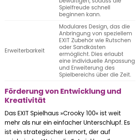
bewältigen, sodass die
Spielfreude schnell
beginnen kann.
Modulares Design, das die
Anbringung von speziellem
EXIT Zubehör wie Rutschen
oder Sandkästen
Erweiterbarkeit
ermöglicht. Dies erlaubt
eine individuelle Anpassung
und Erweiterung des
Spielbereichs über die Zeit.
Förderung von Entwicklung und
Kreativität
Das EXIT Spielhaus »Crooky 100« ist weit
mehr als nur ein einfacher Unterschlupf. Es
ist ein strategischer Lernort, der auf