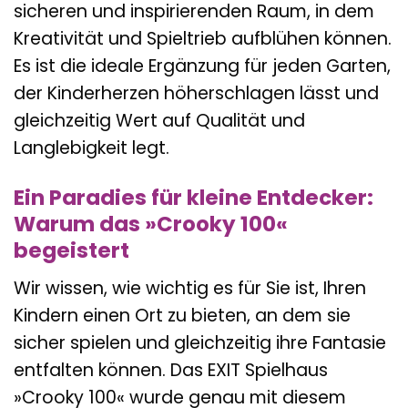
sicheren und inspirierenden Raum, in dem
Kreativität und Spieltrieb aufblühen können.
Es ist die ideale Ergänzung für jeden Garten,
der Kinderherzen höherschlagen lässt und
gleichzeitig Wert auf Qualität und
Langlebigkeit legt.
Ein Paradies für kleine Entdecker:
Warum das »Crooky 100«
begeistert
Wir wissen, wie wichtig es für Sie ist, Ihren
Kindern einen Ort zu bieten, an dem sie
sicher spielen und gleichzeitig ihre Fantasie
entfalten können. Das EXIT Spielhaus
»Crooky 100« wurde genau mit diesem