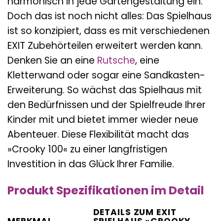
harmonisch in jede Gartengestaltung ein.
Doch das ist noch nicht alles: Das Spielhaus
ist so konzipiert, dass es mit verschiedenen
EXIT Zubehörteilen erweitert werden kann.
Denken Sie an eine
Rutsche
, eine
Kletterwand oder sogar eine Sandkasten-
Erweiterung. So wächst das Spielhaus mit
den Bedürfnissen und der Spielfreude Ihrer
Kinder mit und bietet immer wieder neue
Abenteuer. Diese Flexibilität macht das
»Crooky 100« zu einer langfristigen
Investition in das Glück Ihrer Familie.
Produkt Spezifikationen im Detail
DETAILS ZUM EXIT
MERKMAL
SPIELHAUS »CROOKY