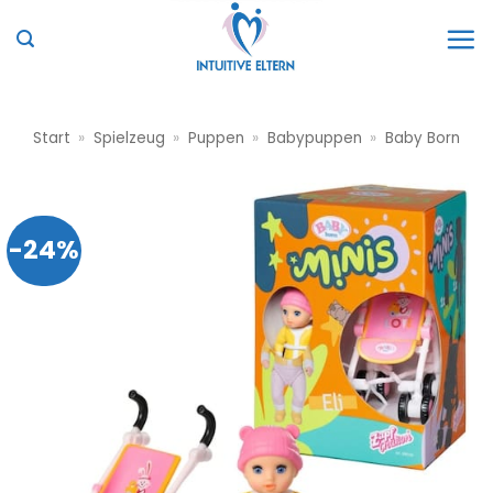
Zum
Inhalt
springen
Start
»
Spielzeug
»
Puppen
»
Babypuppen
»
Baby Born
-24%