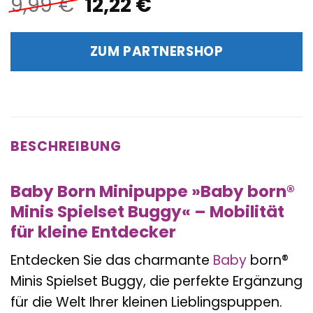
Ursprünglicher
Aktueller
9,99
€
12,22
€
Preis
Preis
war:
ist:
ZUM PARTNERSHOP
9,99 €
12,22 €.
BESCHREIBUNG
Baby Born Minipuppe »Baby born®
Minis Spielset Buggy« – Mobilität
für kleine Entdecker
Entdecken Sie das charmante
Baby
born®
Minis Spielset Buggy, die perfekte Ergänzung
für die Welt Ihrer kleinen Lieblingspuppen.