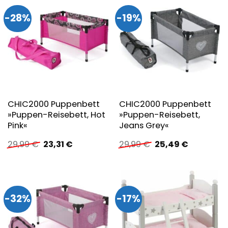
-28%
-19%
CHIC2000 Puppenbett
CHIC2000 Puppenbett
»Puppen-Reisebett, Hot
»Puppen-Reisebett,
Pink«
Jeans Grey«
Ursprünglicher
Aktueller
Ursprünglicher
Aktueller
29,99
€
23,31
€
29,99
€
25,49
€
Preis
Preis
Preis
Preis
war:
ist:
war:
ist:
29,99 €
23,31 €.
29,99 €
25,49 €.
-32%
-17%