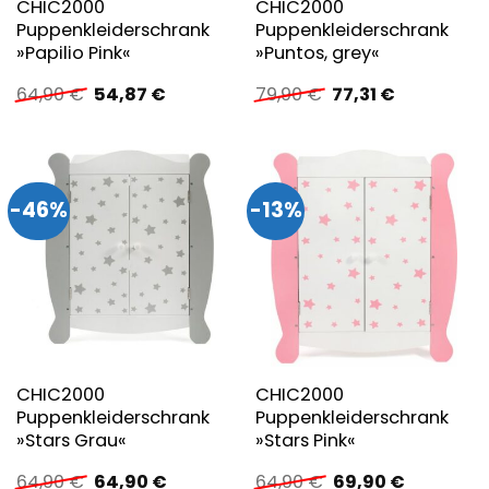
CHIC2000
CHIC2000
Puppenkleiderschrank
Puppenkleiderschrank
»Papilio Pink«
»Puntos, grey«
Ursprünglicher
Aktueller
Ursprünglicher
Aktueller
64,90
€
54,87
€
79,90
€
77,31
€
Preis
Preis
Preis
Preis
war:
ist:
war:
ist:
64,90 €
54,87 €.
79,90 €
77,31 €.
-46%
-13%
CHIC2000
CHIC2000
Puppenkleiderschrank
Puppenkleiderschrank
»Stars Grau«
»Stars Pink«
Ursprünglicher
Aktueller
Ursprünglicher
Aktueller
64,90
€
64,90
€
64,90
€
69,90
€