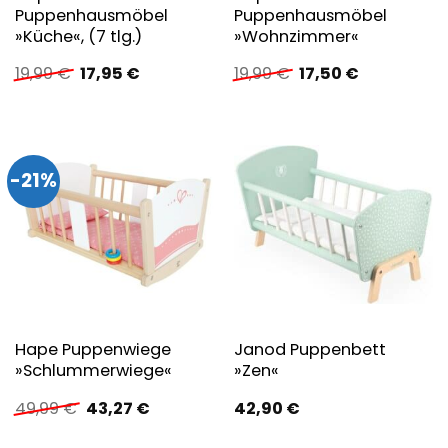
Puppenhausmöbel
Puppenhausmöbel
»Küche«, (7 tlg.)
»Wohnzimmer«
Ursprünglicher
Aktueller
Ursprünglicher
Aktueller
19,99
€
17,95
€
19,99
€
17,50
€
Preis
Preis
Preis
Preis
war:
ist:
war:
ist:
19,99 €
17,95 €.
19,99 €
17,50 €.
-21%
Hape Puppenwiege
Janod Puppenbett
»Schlummerwiege«
»Zen«
Ursprünglicher
Aktueller
49,99
€
43,27
€
42,90
€
Preis
Preis
war:
ist: