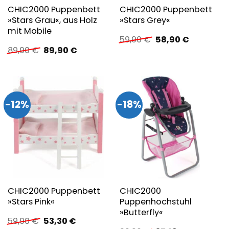
CHIC2000 Puppenbett
CHIC2000 Puppenbett
»Stars Grau«, aus Holz
»Stars Grey«
mit Mobile
Ursprünglicher
Aktueller
59,90
€
58,90
€
Preis
Preis
Ursprünglicher
Aktueller
89,90
€
89,90
€
war:
ist:
Preis
Preis
59,90 €
58,90 €.
war:
ist:
89,90 €
89,90 €.
-12%
-18%
CHIC2000 Puppenbett
CHIC2000
»Stars Pink«
Puppenhochstuhl
»Butterfly«
Ursprünglicher
Aktueller
59,90
€
53,30
€
Preis
Preis