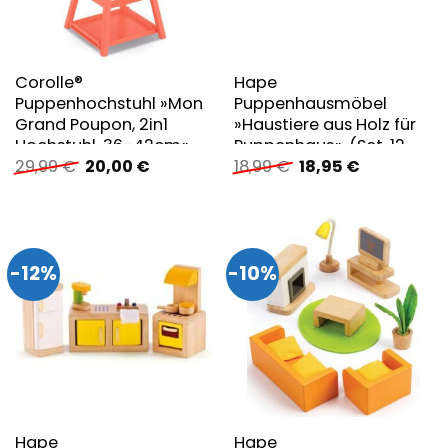
Corolle®
Hape
Puppenhochstuhl »Mon
Puppenhausmöbel
Grand Poupon, 2in1
»Haustiere aus Holz für
Hochstuhl, 36-42cm«
Puppenhaus«, (Set, 12
Ursprünglicher
Aktueller
Ursprünglicher
Aktueller
29,99
€
20,00
€
18,99
€
18,95
€
tlg.)
Preis
Preis
Preis
Preis
war:
ist:
war:
ist:
29,99 €
20,00 €.
18,99 €
18,95 €.
-12%
-10%
Hape
Hape