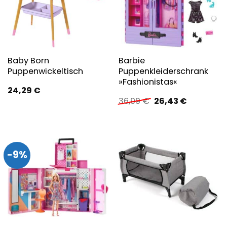
Baby Born
Barbie
Puppenwickeltisch
Puppenkleiderschrank
»Fashionistas«
24,29
€
Ursprünglicher
Aktueller
36,99
€
26,43
€
Preis
Preis
war:
ist:
36,99 €
26,43 €.
-9%