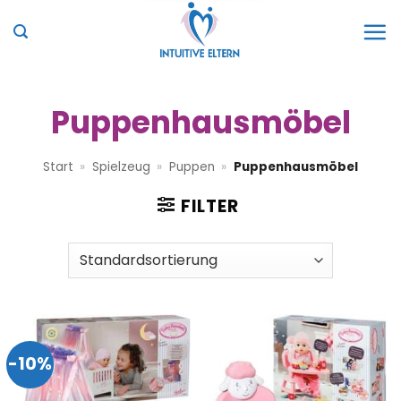
Zum
Inhalt
springen
Puppenhausmöbel
Start
»
Spielzeug
»
Puppen
»
Puppenhausmöbel
FILTER
-10%