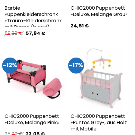
Barbie
CHIC2000 Puppenbett
Puppenkleiderschrank
»Deluxe, Melange Grau«
»Traum-Kleiderschrank
24,51
€
mit Puppe (blond),
Ursprünglicher
Aktueller
89,99
€
57,94
€
Zubehör & Kleidung«
Preis
Preis
war:
ist:
89,99 €
57,94 €.
-12%
-17%
CHIC2000 Puppenbett
CHIC2000 Puppenbett
»Deluxe, Melange Pink«
»Puntos Grey«, aus Holz
mit Mobile
Ursprünglicher
Aktueller
25,90
€
23,05
€