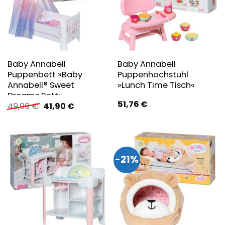
Baby Annabell
Baby Annabell
Puppenbett »Baby
Puppenhochstuhl
Annabell® Sweet
»Lunch Time Tisch«
Dreams Bett«
51,76
€
Ursprünglicher
Aktueller
49,99
€
41,90
€
Preis
Preis
war:
ist:
49,99 €
41,90 €.
-21%