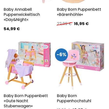
Baby Annabell
Baby Born Puppenbett
Puppenwickeltisch
»Bärenhöhle«
»Day&Night«
Ursprünglicher
Aktueller
22,99
€
16,95
€
Preis
Preis
54,99
€
war:
ist:
22,99 €
16,95 €.
-6%
Baby Born Puppenbett
Baby Born
»Gute Nacht
Puppenhochstuhl
Stubenwagen«