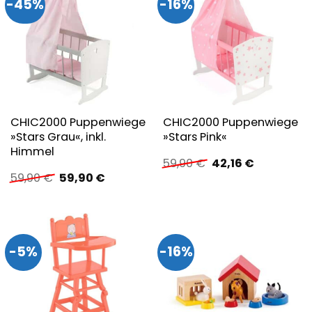
-45%
-16%
CHIC2000 Puppenwiege
CHIC2000 Puppenwiege
»Stars Grau«, inkl.
»Stars Pink«
Himmel
Ursprünglicher
Aktueller
59,90
€
42,16
€
Preis
Preis
Ursprünglicher
Aktueller
59,90
€
59,90
€
war:
ist:
Preis
Preis
59,90 €
42,16 €.
war:
ist:
59,90 €
59,90 €.
-5%
-16%