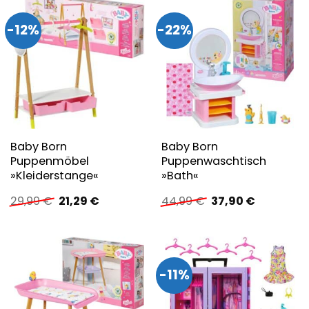
-12%
-22%
Baby Born
Baby Born
Puppenmöbel
Puppenwaschtisch
»Kleiderstange«
»Bath«
Ursprünglicher
Aktueller
Ursprünglicher
Aktueller
29,99
€
21,29
€
44,99
€
37,90
€
Preis
Preis
Preis
Preis
war:
ist:
war:
ist:
29,99 €
21,29 €.
44,99 €
37,90 €.
-11%