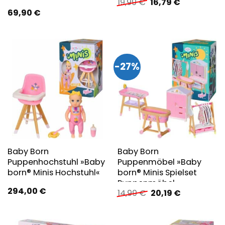
Ursprünglicher
Aktueller
19,99
€
16,79
€
Preis
Preis
69,90
€
war:
ist:
19,99 €
16,79 €.
-27%
Baby Born
Baby Born
Puppenhochstuhl »Baby
Puppenmöbel »Baby
born® Minis Hochstuhl«
born® Minis Spielset
Puppenmöbel«
294,00
€
Ursprünglicher
Aktueller
14,99
€
20,19
€
Preis
Preis
war:
ist:
14,99 €
20,19 €.