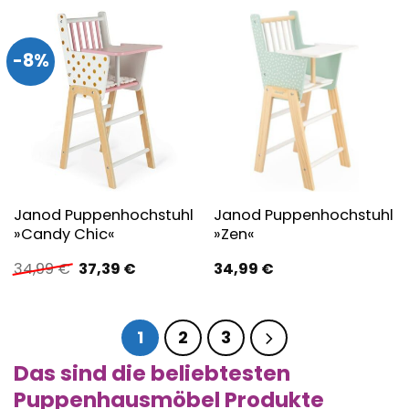
49,99 €
43,27 €.
-8%
Janod Puppenhochstuhl
Janod Puppenhochstuhl
»Candy Chic«
»Zen«
Ursprünglicher
Aktueller
34,99
€
37,39
€
34,99
€
Preis
Preis
war:
ist:
34,99 €
37,39 €.
1
2
3
Das sind die beliebtesten
Puppenhausmöbel Produkte