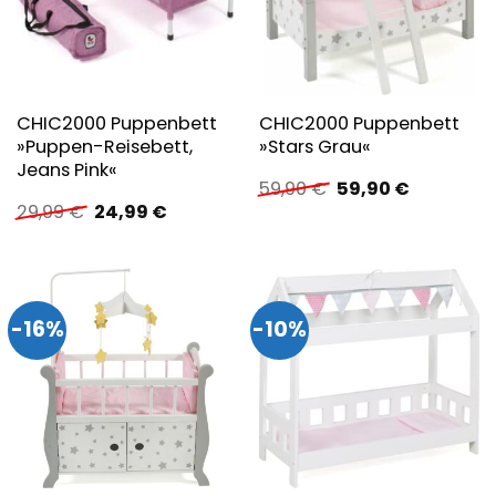
CHIC2000 Puppenbett
CHIC2000 Puppenbett
»Puppen-Reisebett,
»Stars Grau«
Jeans Pink«
Ursprünglicher
Aktueller
59,90
€
59,90
€
Preis
Preis
Ursprünglicher
Aktueller
29,99
€
24,99
€
war:
ist:
Preis
Preis
59,90 €
59,90 €.
war:
ist:
29,99 €
24,99 €.
-16%
-10%