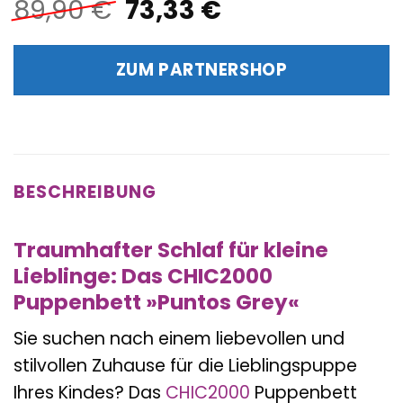
Ursprünglicher
Aktueller
89,90
€
73,33
€
Preis
Preis
war:
ist:
ZUM PARTNERSHOP
89,90 €
73,33 €.
BESCHREIBUNG
Traumhafter Schlaf für kleine
Lieblinge: Das CHIC2000
Puppenbett »Puntos Grey«
Sie suchen nach einem liebevollen und
stilvollen Zuhause für die Lieblingspuppe
Ihres Kindes? Das
CHIC2000
Puppenbett