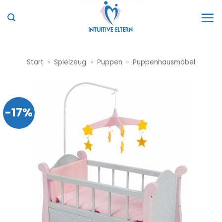
Zum
Inhalt
springen
Start
»
Spielzeug
»
Puppen
»
Puppenhausmöbel
-17%