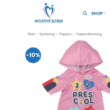
Zum
Inhalt
SHOP
springen
Start
»
Spielzeug
»
Puppen
»
Puppenkleidung
-10%