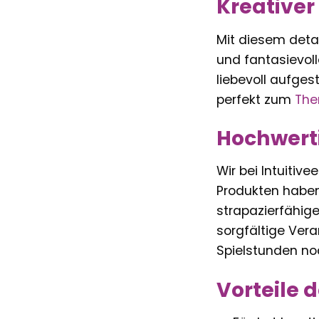
Kreativer
Mit diesem detai
und fantasievolle
liebevoll aufges
perfekt zum
Th
Hochwert
Wir bei Intuitiv
Produkten haben.
strapazierfähige
sorgfältige Vera
Spielstunden no
Vorteile 