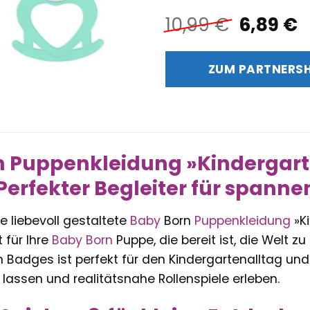
Ursprün
A
10,99
€
6,89
€
Preis
P
war:
i
ZUM PARTNERS
10,99 €
6
 Puppenkleidung »Kindergarte
Perfekter Begleiter für spann
e liebevoll gestaltete
Baby
Born
Puppenkleidung
»Ki
 für Ihre
Baby Born
Puppe, die bereit ist, die Welt z
n Badges ist perfekt für den Kindergartenalltag und
 lassen und realitätsnahe Rollenspiele erleben.