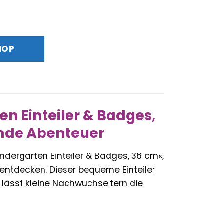
glicher
ktueller
reis
st:
HOP
,89 €.
n Einteiler & Badges,
ende Abenteuer
ndergarten Einteiler & Badges, 36 cm«,
u entdecken. Dieser bequeme Einteiler
 lässt kleine Nachwuchseltern die