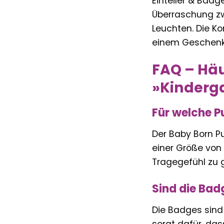
Einteiler & Badg
Überraschung zw
Leuchten. Die K
einem Geschenk,
FAQ – Häu
»Kinderga
Für welche P
Der Baby Born Pu
einer Größe von
Tragegefühl zu 
Sind die Bad
Die Badges sind 