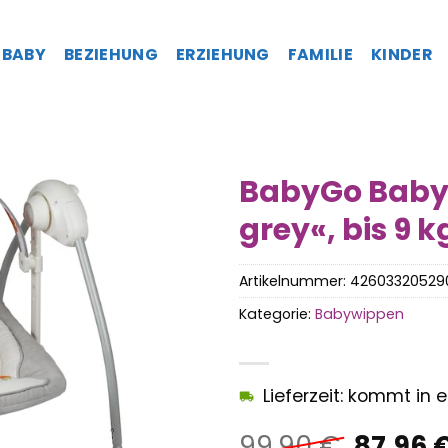
BABY
BEZIEHUNG
ERZIEHUNG
FAMILIE
KINDER
BabyGo Baby
grey«, bis 9 k
Artikelnummer:
42603320529
Kategorie:
Babywippen
Lieferzeit: kommt in
Ursprü
99,90
€
87,96