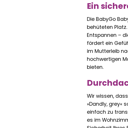
Ein siche
Die BabyGo Baby
behüteten Platz
Entspannen – di
fördert ein Gef
im Mutterleib n
hochwertigen Mat
bieten.
Durchdach
Wir wissen, das
»Dandly, grey« s
einfach zu trans
es im Wohnzimmer