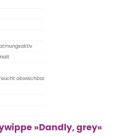
 atmungsaktiv
Halt
 feucht abwischbar
bywippe »Dandly, grey«