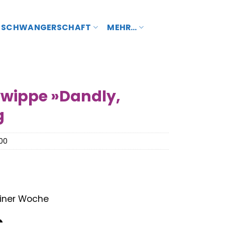
SCHWANGERSCHAFT
MEHR…
wippe »Dandly,
g
00
 einer Woche
nglicher
Aktueller
€