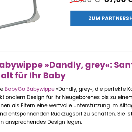
Preis
war:
ZUM PARTNERS
99,90 
abywippe »Dandly, grey«: San
alt für Ihr Baby
ie
BabyGo
Babywippe
»Dandly, grey«, die perfekte
ktionalem Design für Ihr Neugeborenes bis zu eine
hnen als Eltern eine wertvolle Unterstützung im Allt
nd entspannenden Rückzugsort zu schaffen. Sie ist id
ein ansprechendes Design legen.