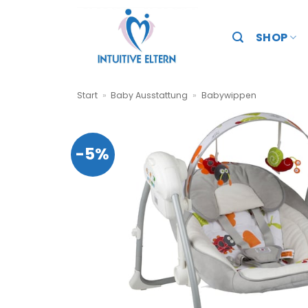
Zum
Inhalt
SHOP
springen
Start
»
Baby Ausstattung
»
Babywippen
-5%