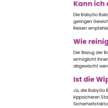
Kann ich
Die BabyGo Babyw
geringen Gewich
Reisen empfehle
Wie reini
Der Bezug der B
ermöglicht Ihne
abgewischt wer
Ist die W
Ja, die BabyGo B
kippsicheren St
Sicherheitsfaktor