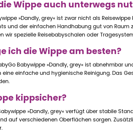
 die Wippe auch unterwegs nu
ippe »Dandly, grey« ist zwar nicht als Reisewippe ko
ts und der einfachen Handhabung gut von Raum zu
n wir spezielle Reisebabyschalen oder Tragesyste
ge ich die Wippe am besten?
abyGo Babywippe »Dandly, grey« ist abnehmbar un
n eine einfache und hygienische Reinigung. Das Ge
den.
ippe kippsicher?
abywippe »Dandly, grey« verfügt über stabile Stand
and auf verschiedenen Oberflächen sorgen. Zusätzli
.