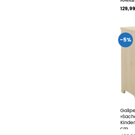
passe
129,9
-5%
Galip
»Sacha
Kinder
cm