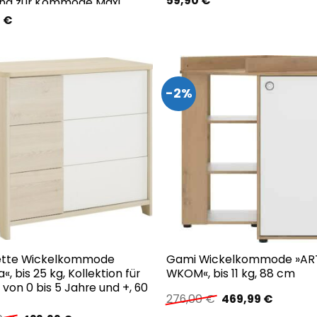
59,90
€
nd zur Kommode Maxi
9
€
-2%
ette Wickelkommode
Gami Wickelkommode »AR
«, bis 25 kg, Kollektion für
WKOM«, bis 11 kg, 88 cm
 von 0 bis 5 Jahre und +, 60
Ursprünglicher
Aktuelle
276,00
€
469,99
€
Preis
Preis