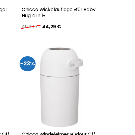
gal
Chicco Wickelauflage »für Baby
m
Hug 4 in 1«
Ursprünglicher
Aktueller
49,90
€
44,29
€
Preis
Preis
war:
ist:
49,90 €
44,29 €.
-23%
 Off,
Chicco Windeleimer »Odour Off,