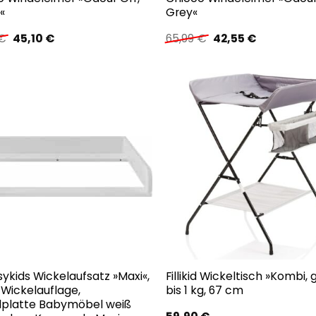
«
Grey«
Ursprünglicher
Aktueller
Ursprünglicher
Aktueller
€
45,10
€
65,99
€
42,55
€
Preis
Preis
Preis
Preis
war:
ist:
war:
ist:
65,99 €
45,10 €.
65,99 €
42,55 €.
ykids Wickelaufsatz »Maxi«,
Fillikid Wickeltisch »Kombi, 
), Wickelauflage,
bis 1 kg, 67 cm
lplatte Babymöbel weiß