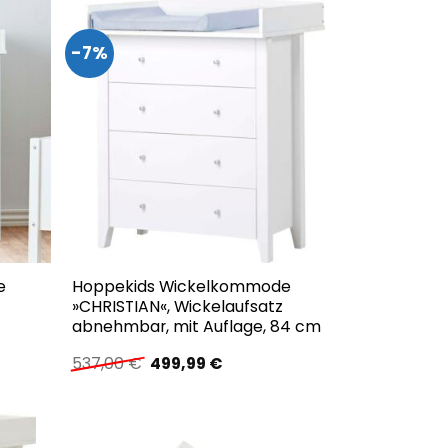
-7%
e
Hoppekids Wickelkommode
»CHRISTIAN«, Wickelaufsatz
abnehmbar, mit Auflage, 84 cm
r
Ursprünglicher
Aktueller
537,00
€
499,99
€
Preis
Preis
war:
ist:
€.
537,00 €
499,99 €.