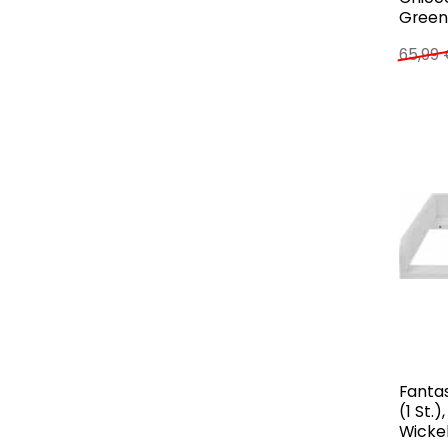
Green
65,99
Fantas
(1 St.
Wicke