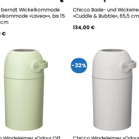
r berndt Wickelkommode
Chicco Bade- und Wickelre
elkommode »Lavea««, bis 15
»Cuddle & Bubble«, 65,5 c
8 cm
134,00
€
9
€
-32%
o Windeleimer »Odour Off,
Chicco Windeleimer »Odour