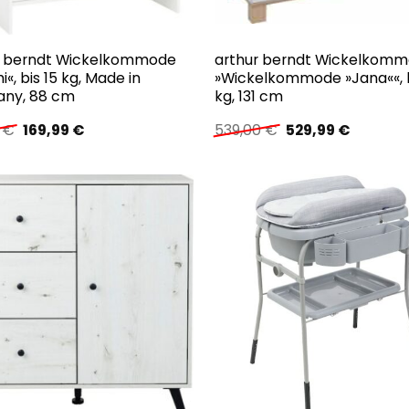
r berndt Wickelkommode
arthur berndt Wickelkom
i«, bis 15 kg, Made in
»Wickelkommode »Jana««, b
ny, 88 cm
kg, 131 cm
Ursprünglicher
Aktueller
Ursprünglicher
Aktuelle
0
€
169,99
€
539,00
€
529,99
€
Preis
Preis
Preis
Preis
war:
ist:
war:
ist:
189,00 €
169,99 €.
539,00 €
529,99 €