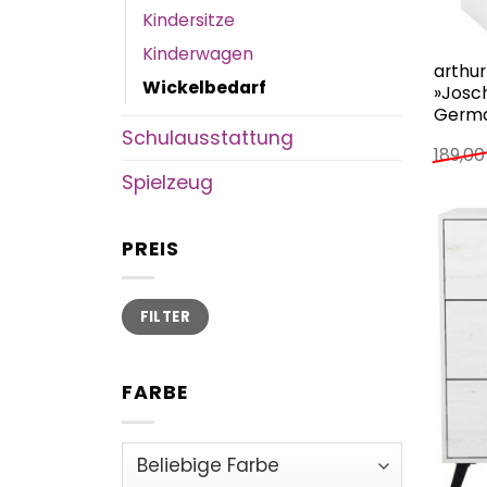
Kindersitze
Kinderwagen
arthu
Wickelbedarf
»Josch
Germa
Schulausstattung
189,0
Spielzeug
PREIS
Min.
Max.
FILTER
Preis
Preis
FARBE