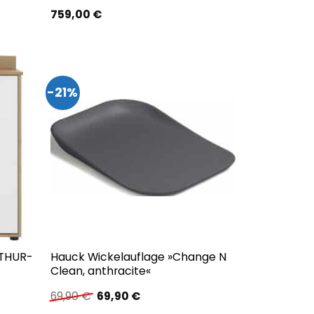
759,00
€
-21%
THUR-
Hauck Wickelauflage »Change N
Clean, anthracite«
r
Ursprünglicher
Aktueller
69,90
€
69,90
€
Preis
Preis