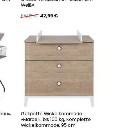
Weiß«
Ursprünglicher
Aktueller
65,99
€
42,99
€
Preis
Preis
war:
ist:
65,99 €
42,99 €.
grau«,
Galipette Wickelkommode
»Marcel«, bis 100 kg, Komplette
Wickelkommode, 95 cm