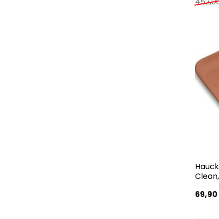
452,0
Hauck
Clean,
69,9