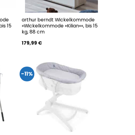
mode
arthur berndt Wickelkommode
is 15
»Wickelkommode »Kilian««, bis 15
kg, 88 cm
r
179,99
€
.
-11%