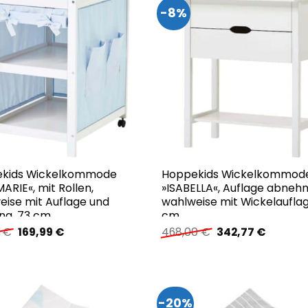
-8%
kids Wickelkommode
Hoppekids Wickelkommod
ARIE«, mit Rollen,
»ISABELLA«, Auflage abneh
eise mit Auflage und
wahlweise mit Wickelauflag
ng, 73 cm
cm
Ursprünglicher
Aktueller
Ursprünglicher
Aktuelle
0
€
169,99
€
468,00
€
342,77
€
Preis
Preis
Preis
Preis
war:
ist:
war:
ist:
178,00 €
169,99 €.
468,00 €
342,77 
-20%