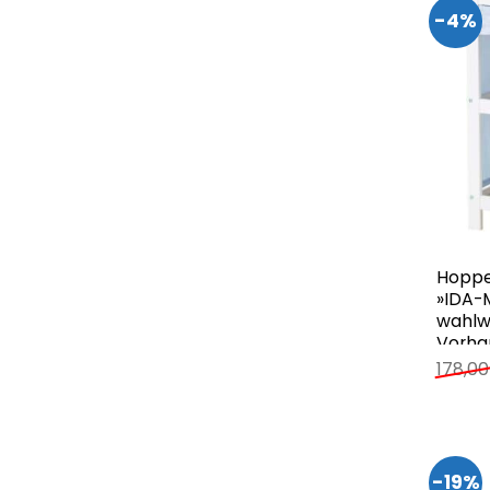
-4%
Hoppe
»IDA-M
wahlw
Vorha
178,0
-19%