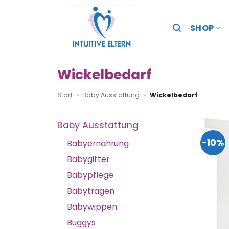
Zum
Inhalt
SHOP
springen
Wickelbedarf
Start
»
Baby Ausstattung
»
Wickelbedarf
Baby Ausstattung
-10%
Babyernährung
Babygitter
Babypflege
Babytragen
Babywippen
Buggys