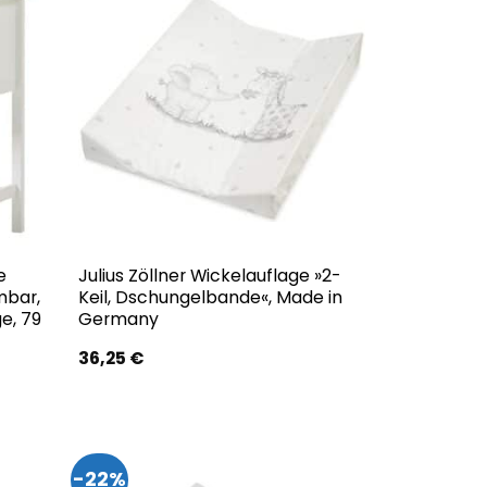
e
Julius Zöllner Wickelauflage »2-
mbar,
Keil, Dschungelbande«, Made in
e, 79
Germany
36,25
€
r
€.
-22%