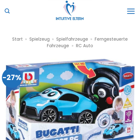
Zum
Inhalt
springen
Start
»
Spielzeug
»
Spielfahrzeuge
»
Ferngesteuerte
Fahrzeuge
»
RC Auto
-27%