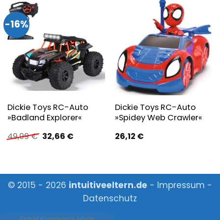
-16%
Dickie Toys RC-Auto
Dickie Toys RC-Auto
»Badland Explorer«
»Spidey Web Crawler«
Ursprünglicher
Aktueller
49,99
€
32,66
€
26,12
€
Preis
Preis
war:
ist:
49,99 €
32,66 €.
© 2015 - 2026
intuitiveeltern.de
-
Impressum
-
Datenschutz