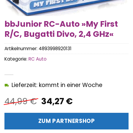
bbJunior RC-Auto »My First
R/C, Bugatti Divo, 2,4 GHz«
Artikelnummer:
4893998920131
Kategorie:
RC Auto
Lieferzeit: kommt in einer Woche
Ursprünglicher
Aktueller
44,99
€
34,27
€
Preis
Preis
war:
ist:
ZUM PARTNERSHOP
44,99 €
34,27 €.