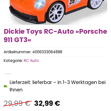
Dickie Toys RC-Auto »Porsche
911 GT3«
Artikelnummer:
4006333084898
Kategorie:
RC Auto
Lieferzeit: lieferbar – in 1-3 Werktagen bei
Ihnen
Ursprünglicher
Aktueller
29,99
€
32,99
€
Preis
Preis