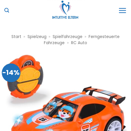
Zum
Inhalt
springen
Start
»
Spielzeug
»
Spielfahrzeuge
»
Ferngesteuerte
Fahrzeuge
»
RC Auto
-14%