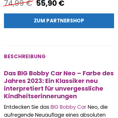
Ursprünglicher
Aktueller
74,99
€
55,90
€
Preis
Preis
war:
ist:
ZUM PARTNERSHOP
74,99 €
55,90 €.
BESCHREIBUNG
Das BIG Bobby Car Neo – Farbe des
Jahres 2023: Ein Klassiker neu
interpretiert für unvergessliche
Kindheitserinnerungen
Entdecken Sie das
BIG
Bobby Car
Neo, die
aufregende Neuauflage eines absoluten