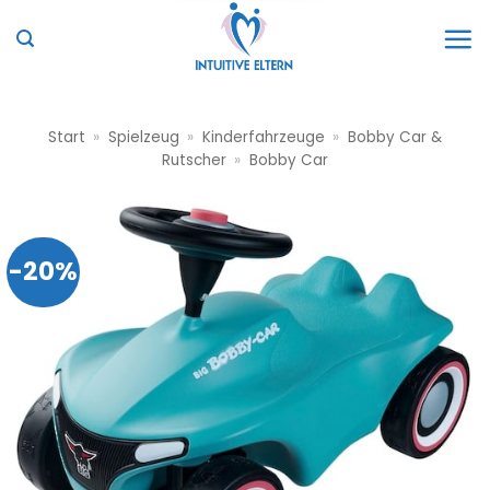
Zum
Inhalt
springen
Start
»
Spielzeug
»
Kinderfahrzeuge
»
Bobby Car &
Rutscher
»
Bobby Car
-20%