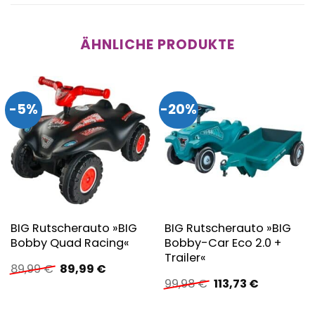
ÄHNLICHE PRODUKTE
-5%
-20%
BIG Rutscherauto »BIG
BIG Rutscherauto »BIG
Bobby Quad Racing«
Bobby-Car Eco 2.0 +
Trailer«
Ursprünglicher
Aktueller
89,99
€
89,99
€
Preis
Preis
Ursprünglicher
Aktueller
99,98
€
113,73
€
war:
ist:
Preis
Preis
89,99 €
89,99 €.
war:
ist: