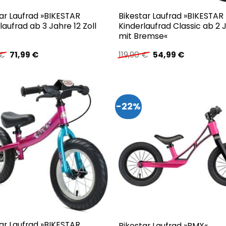
ar Laufrad »BIKESTAR
Bikestar Laufrad »BIKESTAR
laufrad ab 3 Jahre 12 Zoll
Kinderlaufrad Classic ab 2 
mit Bremse«
Ursprünglicher
Aktueller
Ursprünglicher
Aktueller
€
71,99
€
119,90
€
54,99
€
Preis
Preis
Preis
Preis
war:
ist:
war:
ist:
119,90 €
71,99 €.
119,90 €
54,99 €.
-22%
ar Laufrad »BIKESTAR
Bikestar Laufrad »BMX«