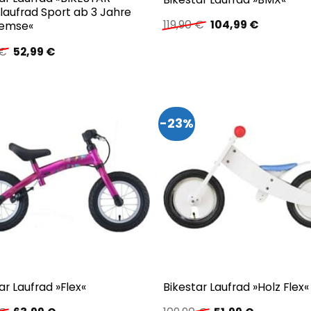
laufrad Sport ab 3 Jahre
Ursprünglicher
Aktueller
119,90
€
104,99
€
remse«
Preis
Preis
war:
ist:
Ursprünglicher
Aktueller
€
52,99
€
119,90 €
104,99 €.
Preis
Preis
war:
ist:
119,90 €
52,99 €.
-23%
ar Laufrad »Flex«
Bikestar Laufrad »Holz Flex«