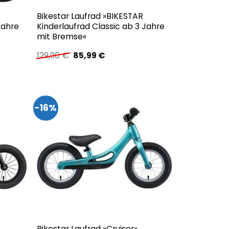
Bikestar Laufrad »BIKESTAR
Jahre
Kinderlaufrad Classic ab 3 Jahre
mit Bremse«
Ursprünglicher
Aktueller
129,90
€
85,99
€
Preis
Preis
war:
ist:
129,90 €
85,99 €.
-16%
Bikestar Laufrad »Cruiser«