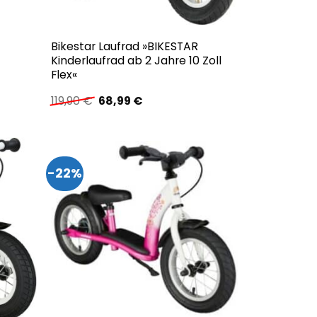
Bikestar Laufrad »BIKESTAR
Kinderlaufrad ab 2 Jahre 10 Zoll
Flex«
Ursprünglicher
Aktueller
119,90
€
68,99
€
Preis
Preis
war:
ist:
119,90 €
68,99 €.
-22%