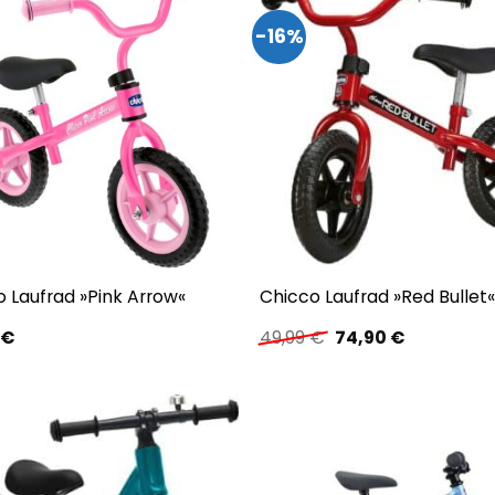
-16%
 Laufrad »Pink Arrow«
Chicco Laufrad »Red Bullet
Ursprünglicher
Aktueller
9
€
49,99
€
74,90
€
Preis
Preis
war:
ist:
49,99 €
74,90 €.