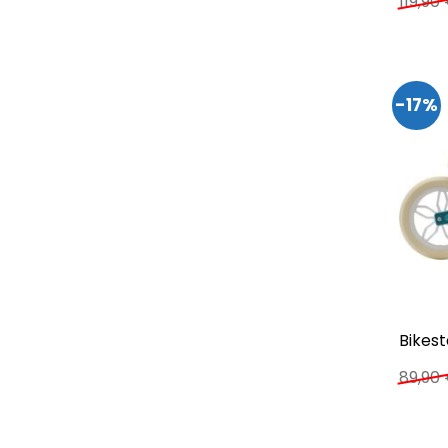
119,90
-17%
Bikest
89,90