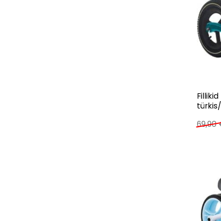
Fillik
türki
69,90