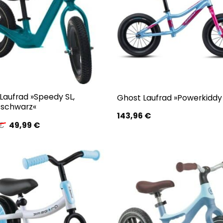
id Laufrad »Speedy SL,
Ghost Laufrad »Powerkiddy 
s/schwarz«
143,96
€
Ursprünglicher
Aktueller
€
49,99
€
Preis
Preis
war:
ist:
69,90 €
49,99 €.