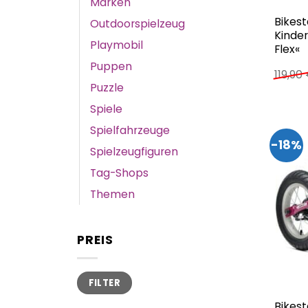
Marken
Bikest
Outdoorspielzeug
Kinder
Playmobil
Flex«
Puppen
119,90
Puzzle
Spiele
Spielfahrzeuge
-18%
Spielzeugfiguren
Tag-Shops
Themen
PREIS
Min.
Max.
FILTER
Preis
Preis
Bikest