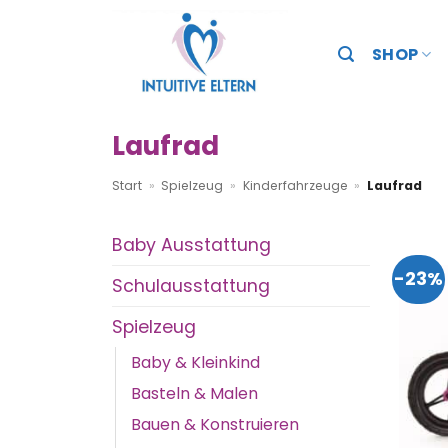
Zum
Inhalt
SHOP
springen
Laufrad
Start
»
Spielzeug
»
Kinderfahrzeuge
»
Laufrad
Baby Ausstattung
-23%
Schulausstattung
Spielzeug
Baby & Kleinkind
Basteln & Malen
Bauen & Konstruieren