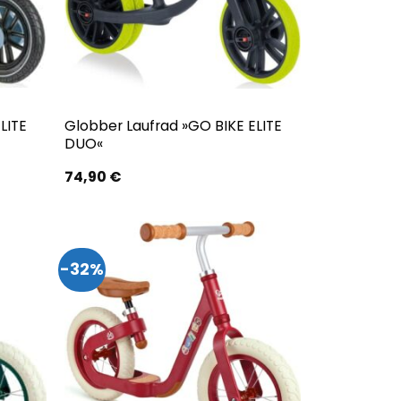
LITE
Globber Laufrad »GO BIKE ELITE
DUO«
74,90
€
-32%