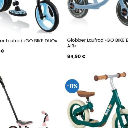
Globber Laufrad »GO BIKE E
er Laufrad »GO BIKE DUO«
AIR«
0
€
84,90
€
-11%