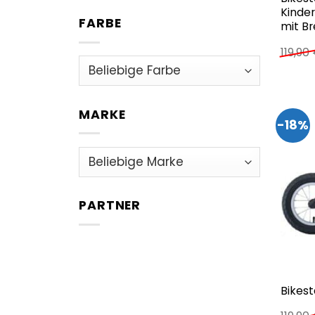
Kinder
FARBE
mit B
119,90
MARKE
-18%
PARTNER
Bikest