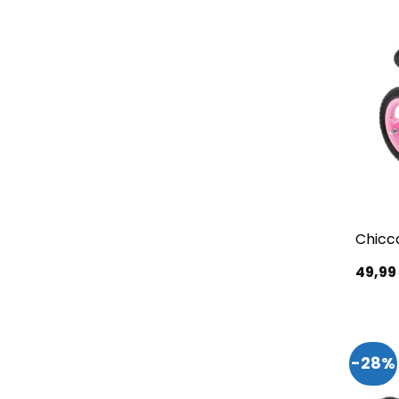
Chicco
49,9
-28%