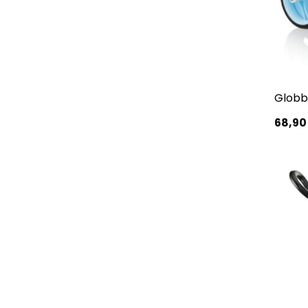
Globb
68,9