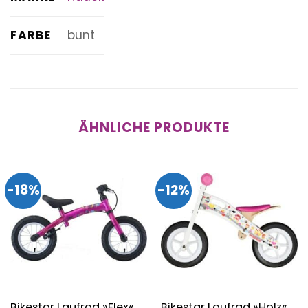
FARBE
bunt
ÄHNLICHE PRODUKTE
-18%
-12%
Bikestar Laufrad »Flex«
Bikestar Laufrad »Holz«