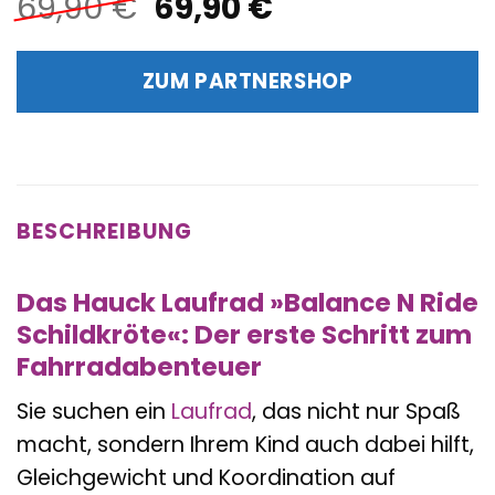
Ursprünglicher
Aktueller
69,90
€
69,90
€
Preis
Preis
war:
ist:
ZUM PARTNERSHOP
69,90 €
69,90 €.
BESCHREIBUNG
Das Hauck Laufrad »Balance N Ride
Schildkröte«: Der erste Schritt zum
Fahrradabenteuer
Sie suchen ein
Laufrad
, das nicht nur Spaß
macht, sondern Ihrem Kind auch dabei hilft,
Gleichgewicht und Koordination auf