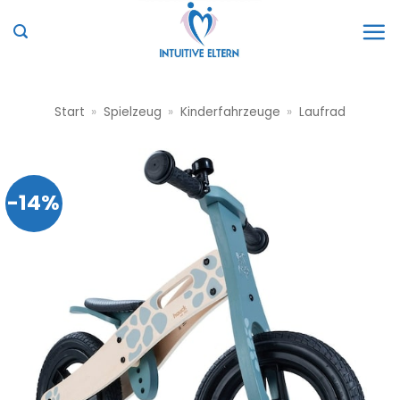
Zum
Inhalt
springen
Start
»
Spielzeug
»
Kinderfahrzeuge
»
Laufrad
-14%