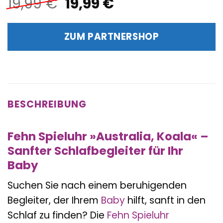
Ursprünglicher
Aktueller
19,99
€
19,99
€
Preis
Preis
war:
ist:
ZUM PARTNERSHOP
19,99 €
19,99 €.
BESCHREIBUNG
Fehn Spieluhr »Australia, Koala« –
Sanfter Schlafbegleiter für Ihr
Baby
Suchen Sie nach einem beruhigenden
Begleiter, der Ihrem
Baby
hilft, sanft in den
Schlaf zu finden? Die
Fehn
Spieluhr