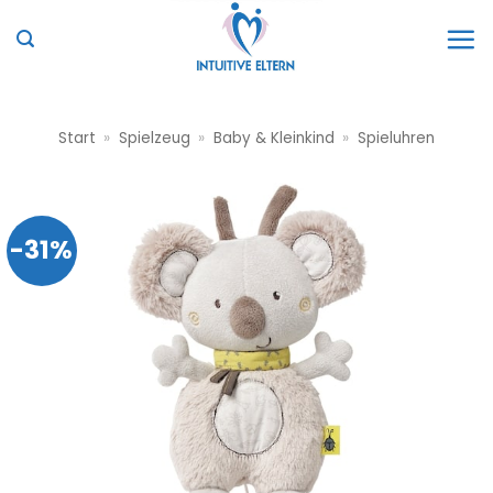
Zum
Inhalt
springen
Start
»
Spielzeug
»
Baby & Kleinkind
»
Spieluhren
-31%