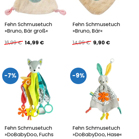
Fehn Schmusetuch
Fehn Schmusetuch
»Bruno, Bär groß«
»Bruno, Bär«
Ursprünglicher
Aktueller
Ursprünglicher
Aktueller
16,99
€
14,99
€
14,99
€
9,90
€
Preis
Preis
Preis
Preis
war:
ist:
war:
ist:
16,99 €
14,99 €.
14,99 €
9,90 €.
-7%
-9%
Fehn Schmusetuch
Fehn Schmusetuch
»DoBabyDoo, Fuchs
»DoBabyDoo, Hase«