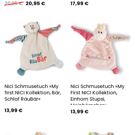
Ursprünglicher
Aktueller
20,95
€
20,95
€
17,99
€
Preis
Preis
war:
ist:
20,95 €
20,95 €.
Nici Schmusetuch »My
Nici Schmusetuch »My
first NICI Kollektion, Bär,
First NICI Kollektion,
Schlaf RäuBär«
Einhorn Stupsi,
Meinhörnchen«
13,99
€
13,99
€