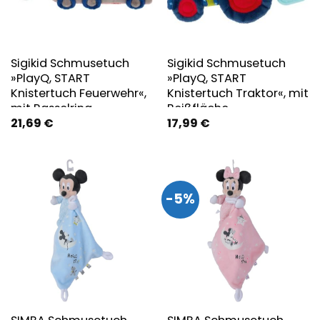
Sigikid Schmusetuch
Sigikid Schmusetuch
»PlayQ, START
»PlayQ, START
Knistertuch Feuerwehr«,
Knistertuch Traktor«, mit
mit Rasselring
Beißfläche
21,69
€
17,99
€
-5%