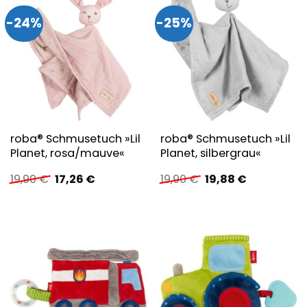
-24%
-25%
roba® Schmusetuch »Lil
roba® Schmusetuch »Lil
Planet, rosa/mauve«
Planet, silbergrau«
Ursprünglicher
Aktueller
Ursprünglicher
Aktueller
19,90
€
17,26
€
19,90
€
19,88
€
Preis
Preis
Preis
Preis
war:
ist:
war:
ist:
19,90 €
17,26 €.
19,90 €
19,88 €.