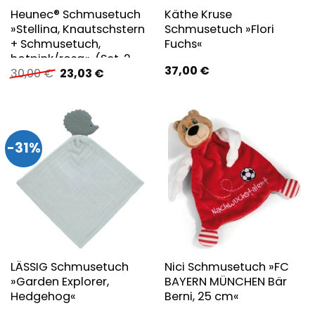
Heunec® Schmusetuch
Käthe Kruse
»Stellina, Knautschstern
Schmusetuch »Flori
+ Schmusetuch,
Fuchs«
hotpink/rosa«, (Set, 2
37,00
€
Ursprünglicher
Aktueller
30,00
€
23,03
€
tlg.), Made in Germany
Preis
Preis
war:
ist:
30,00 €
23,03 €.
-31%
LÄSSIG Schmusetuch
Nici Schmusetuch »FC
»Garden Explorer,
BAYERN MÜNCHEN Bär
Hedgehog«
Berni, 25 cm«