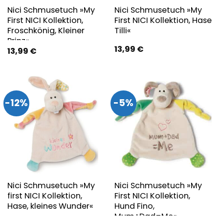
Nici Schmusetuch »My
Nici Schmusetuch »My
First NICI Kollektion,
First NICI Kollektion, Hase
Froschkönig, Kleiner
Tilli«
Prinz«
13,99
€
13,99
€
-12%
-5%
Nici Schmusetuch »My
Nici Schmusetuch »My
first NICI Kollektion,
First NICI Kollektion,
Hase, kleines Wunder«
Hund Fino,
Mum+Dad=Me«