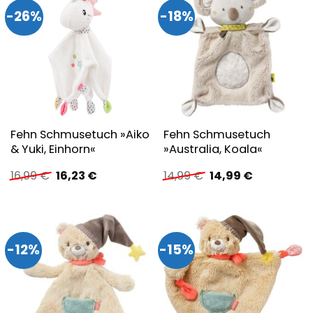
-26%
-18%
Fehn Schmusetuch »Aiko
Fehn Schmusetuch
& Yuki, Einhorn«
»Australia, Koala«
Ursprünglicher
Aktueller
Ursprünglicher
Aktueller
16,99
€
16,23
€
14,99
€
14,99
€
Preis
Preis
Preis
Preis
war:
ist:
war:
ist:
16,99 €
16,23 €.
14,99 €
14,99 €.
-12%
-15%