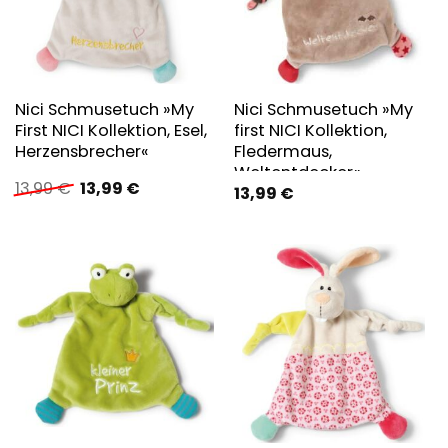
Nici Schmusetuch »My
Nici Schmusetuch »My
First NICI Kollektion, Esel,
first NICI Kollektion,
Herzensbrecher«
Fledermaus,
Weltentdecker«
Ursprünglicher
Aktueller
13,99
€
13,99
€
13,99
€
Preis
Preis
war:
ist:
13,99 €
13,99 €.