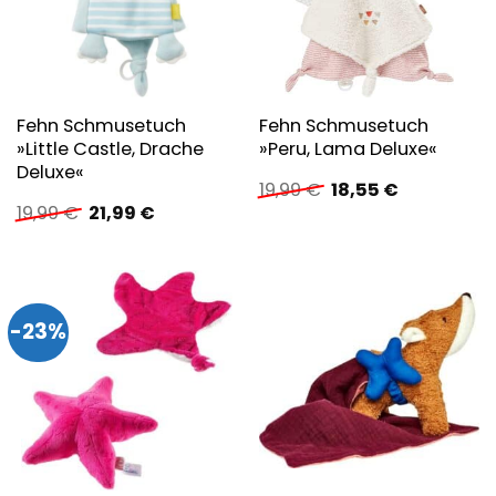
Fehn Schmusetuch
Fehn Schmusetuch
»Little Castle, Drache
»Peru, Lama Deluxe«
Deluxe«
Ursprünglicher
Aktueller
19,99
€
18,55
€
Preis
Preis
Ursprünglicher
Aktueller
19,99
€
21,99
€
war:
ist:
Preis
Preis
19,99 €
18,55 €.
war:
ist:
19,99 €
21,99 €.
-23%