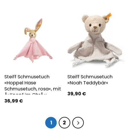
Baumwolle
Steiff Schmusetuch
Steiff Schmusetuch
»Hoppel Hase
»Noah Teddybär«
Schmusetuch, rosa«, mit
39,90
€
Â»Knopf im OhrÂ«;
36,99
€
Enthält Bio-Baumwolle
1
2