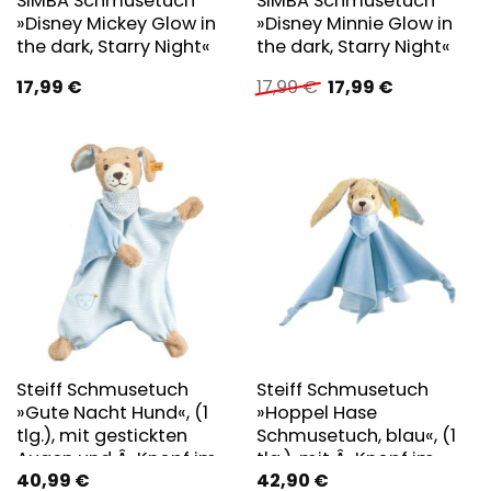
SIMBA Schmusetuch
SIMBA Schmusetuch
»Disney Mickey Glow in
»Disney Minnie Glow in
the dark, Starry Night«
the dark, Starry Night«
Ursprünglicher
Aktueller
17,99
€
17,99
€
17,99
€
Preis
Preis
war:
ist:
17,99 €
17,99 €.
Steiff Schmusetuch
Steiff Schmusetuch
»Gute Nacht Hund«, (1
»Hoppel Hase
tlg.), mit gestickten
Schmusetuch, blau«, (1
Augen und Â»Knopf im
tlg.), mit Â»Knopf im
40,99
€
42,90
€
OhrÂ«
OhrÂ«; Enthält Bio-