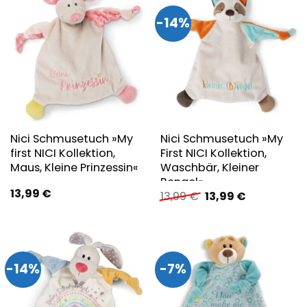
-14%
Nici Schmusetuch »My
Nici Schmusetuch »My
first NICI Kollektion,
First NICI Kollektion,
Maus, Kleine Prinzessin«
Waschbär, Kleiner
Bengel«
13,99
€
Ursprünglicher
Aktueller
13,99
€
13,99
€
Preis
Preis
war:
ist:
13,99 €
13,99 €.
-14%
-7%