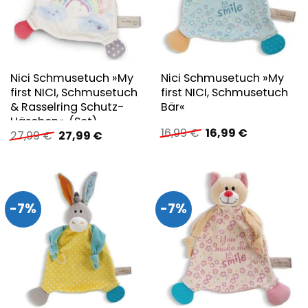
Nici Schmusetuch »My
Nici Schmusetuch »My
first NICI, Schmusetuch
first NICI, Schmusetuch
& Rasselring Schutz-
Bär«
Häschen«, (Set)
Ursprünglicher
Aktueller
16,99
€
16,99
€
Ursprünglicher
Aktueller
27,99
€
27,99
€
Preis
Preis
Preis
Preis
war:
ist:
war:
ist:
16,99 €
16,99 €.
27,99 €
27,99 €.
-7%
-7%