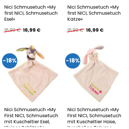
Nici Schmusetuch »My
Nici Schmusetuch »My
first NICI, Schmusetuch
first NICI, Schmusetuch
Esel«
Katze«
Ursprünglicher
Aktueller
Ursprünglicher
Aktueller
16,99
€
16,99
€
16,99
€
16,99
€
Preis
Preis
Preis
Preis
war:
ist:
war:
ist:
16,99 €
16,99 €.
16,99 €
16,99 €.
-18%
-18%
Nici Schmusetuch »My
Nici Schmusetuch »My
First NICI, Schmusetuch
First NICI, Schmusetuch
mit Kuscheltier Esel,
mit Kuscheltier Hase,
Kleines Schlitzohr«
Kuschelige Träume«