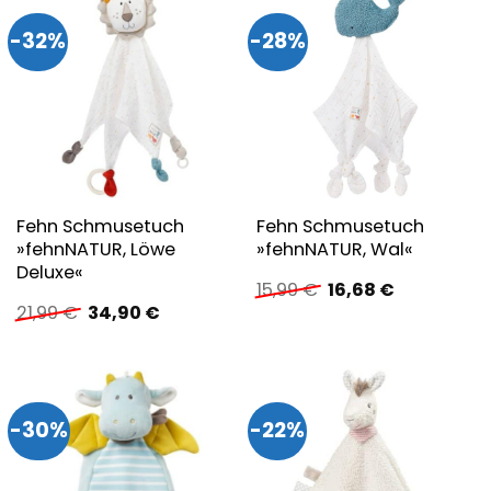
-32%
-28%
Fehn Schmusetuch
Fehn Schmusetuch
»fehnNATUR, Löwe
»fehnNATUR, Wal«
Deluxe«
Ursprünglicher
Aktueller
15,99
€
16,68
€
Preis
Preis
Ursprünglicher
Aktueller
21,99
€
34,90
€
war:
ist:
Preis
Preis
15,99 €
16,68 €.
war:
ist:
21,99 €
34,90 €.
-30%
-22%