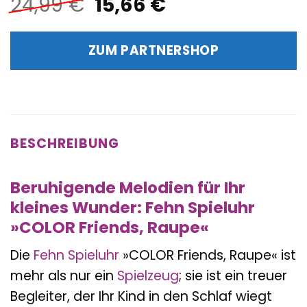
Ursprünglicher
Aktueller
24,99
€
15,66
€
Preis
Preis
war:
ist:
ZUM PARTNERSHOP
24,99 €
15,66 €.
BESCHREIBUNG
Beruhigende Melodien für Ihr
kleines Wunder: Fehn Spieluhr
»COLOR Friends, Raupe«
Die
Fehn
Spieluhr
»COLOR Friends, Raupe« ist
mehr als nur ein
Spielzeug
; sie ist ein treuer
Begleiter, der Ihr Kind in den Schlaf wiegt