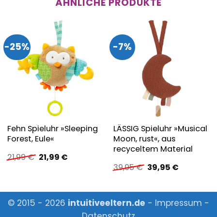
ÄHNLICHE PRODUKTE
-25%
-7%
Fehn Spieluhr »Sleeping
LÄSSIG Spieluhr »Musical
Forest, Eule«
Moon, rust«, aus
recyceltem Material
Ursprünglicher
Aktueller
21,99
€
21,99
€
Preis
Preis
Ursprünglicher
Aktueller
39,95
€
39,95
€
war:
ist:
Preis
Preis
21,99 €
21,99 €.
war:
ist:
39,95 €
39,95 €.
© 2015 - 2026
intuitiveeltern.de
-
Impressum
-
Datenschutz