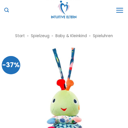
Zum
Inhalt
springen
Start
»
Spielzeug
»
Baby & Kleinkind
»
Spieluhren
-37%