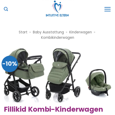
Zum
Inhalt
springen
Start
»
Baby Ausstattung
»
Kinderwagen
»
Kombikinderwagen
-10%
Fillikid Kombi-Kinderwagen