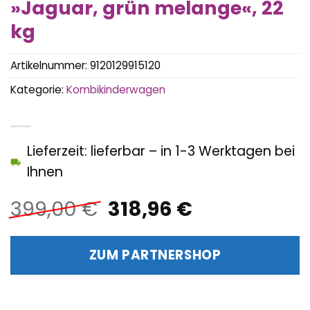
»Jaguar, grün melange«, 22
kg
Artikelnummer:
9120129915120
Kategorie:
Kombikinderwagen
Lieferzeit: lieferbar – in 1-3 Werktagen bei
Ihnen
Ursprünglicher
Aktueller
399,00
€
318,96
€
Preis
Preis
war:
ist:
ZUM PARTNERSHOP
399,00 €
318,96 €.