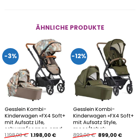
ÄHNLICHE PRODUKTE
-3%
-12%
Gesslein Kombi-
Gesslein Kombi-
Kinderwagen »FX4 Soft+
Kinderwagen »FX4 Soft+
mit Aufsatz Life,
mit Aufsatz Style,
schwarz/cognac, sand«
moos/tabak«
Ursprünglicher
Aktueller
Ursprünglicher
Aktuell
1.198,00
€
1.198,00
€
899,00
€
899,00
€
Preis
Preis
Preis
Preis