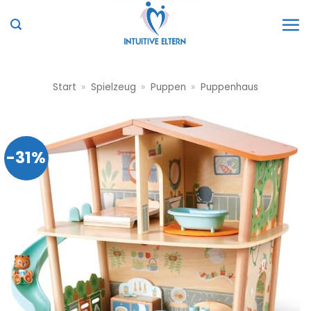
Zum
Inhalt
springen
Start
»
Spielzeug
»
Puppen
»
Puppenhaus
-31%