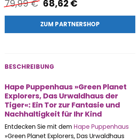
Ursprünglicher
Aktueller
79,99
€
68,62
€
Preis
Preis
war:
ist:
ZUM PARTNERSHOP
79,99 €
68,62 €.
BESCHREIBUNG
Hape Puppenhaus »Green Planet
Explorers, Das Urwaldhaus der
Tiger«: Ein Tor zur Fantasie und
Nachhaltigkeit für Ihr Kind
Entdecken Sie mit dem
Hape
Puppenhaus
»Green Planet Explorers, Das Urwaldhaus