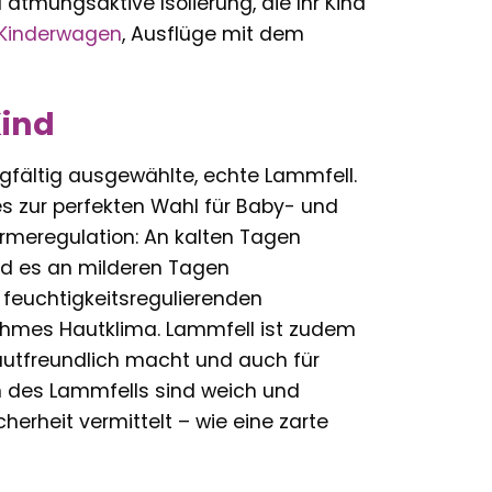
atmungsaktive Isolierung, die Ihr Kind
Kinderwagen
, Ausflüge mit dem
Kind
gfältig ausgewählte, echte Lammfell.
es zur perfekten Wahl für Baby- und
rmeregulation: An kalten Tagen
d es an milderen Tagen
 feuchtigkeitsregulierenden
ehmes Hautklima. Lammfell ist zudem
autfreundlich macht und auch für
rn des Lammfells sind weich und
rheit vermittelt – wie eine zarte