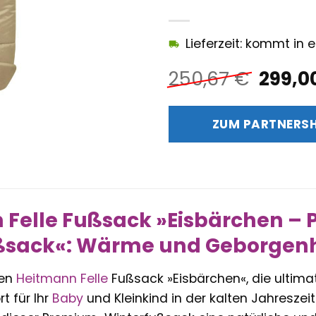
Lieferzeit: kommt in
Urspr
250,67
€
299,0
Preis
war:
ZUM PARTNERS
250,6
 Felle Fußsack »Eisbärchen –
sack«: Wärme und Geborgenhei
den
Heitmann Felle
Fußsack »Eisbärchen«, die ultim
t für Ihr
Baby
und Kleinkind in der kalten Jahreszei