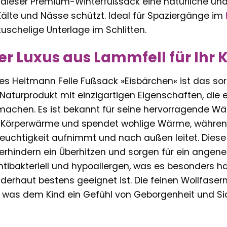
 dieser Premium-Winterfußsack eine natürliche und 
Kälte und Nässe schützt. Ideal für Spaziergänge im
uschelige Unterlage im Schlitten.
er Luxus aus Lammfell für Ihr 
es Heitmann Felle Fußsack »Eisbärchen« ist das sor
 Naturprodukt mit einzigartigen Eigenschaften, die 
machen. Es ist bekannt für seine hervorragende Wä
e Körperwärme und spendet wohlige Wärme, währen
euchtigkeit aufnimmt und nach außen leitet. Diese
erhindern ein Überhitzen und sorgen für ein angen
ntibakteriell und hypoallergen, was es besonders h
derhaut bestens geeignet ist. Die feinen Wollfase
as dem Kind ein Gefühl von Geborgenheit und Siche