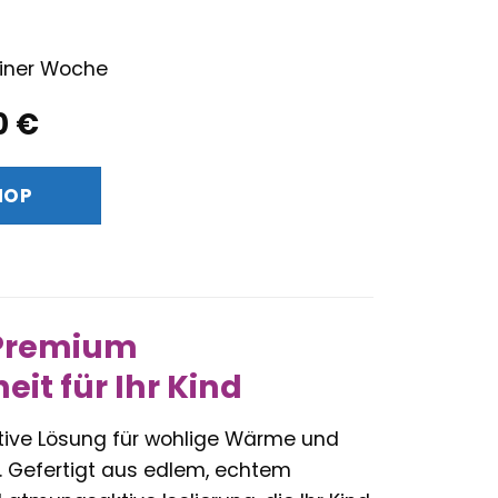
 einer Woche
ünglicher
Aktueller
0
€
Preis
ist:
HOP
7 €
299,00 €.
 Premium
t für Ihr Kind
ative Lösung für wohlige Wärme und
t. Gefertigt aus edlem, echtem