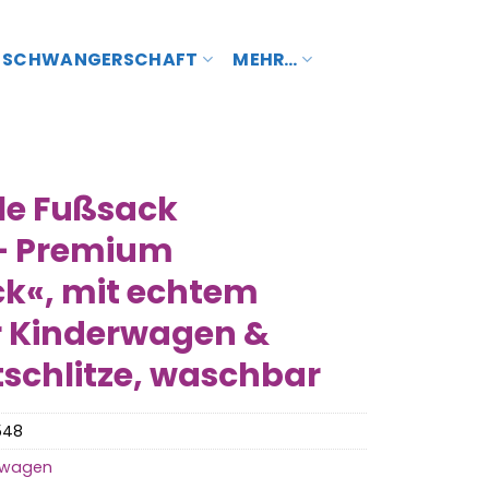
SCHWANGERSCHAFT
MEHR…
le Fußsack
 – Premium
k«, mit echtem
r Kinderwagen &
tschlitze, waschbar
548
erwagen