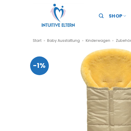
Zum
Inhalt
SHOP
springen
Start
»
Baby Ausstattung
»
Kinderwagen
»
Zubehör
-1%