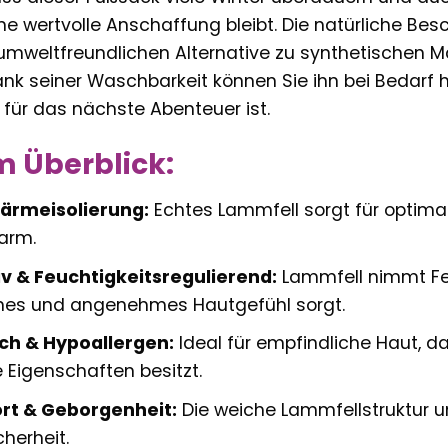
ne wertvolle Anschaffung bleibt. Die natürliche Be
mweltfreundlichen Alternative zu synthetischen Mat
ank seiner Waschbarkeit können Sie ihn bei Bedarf h
t für das nächste Abenteuer ist.
im Überblick:
ärmeisolierung:
Echtes Lammfell sorgt für optimale
arm.
 & Feuchtigkeitsregulierend:
Lammfell nimmt Feuc
enes und angenehmes Hautgefühl sorgt.
ch & Hypoallergen:
Ideal für empfindliche Haut, d
e Eigenschaften besitzt.
rt & Geborgenheit:
Die weiche Lammfellstruktur umh
herheit.