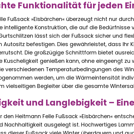
te Funktionalität für jeden E
le Fußsack »Eisbärchen« überzeugt nicht nur durch 
 intelligente Konstruktion, die auf die Bedürfnisse
6 Gurtschlitzen lässt sich der Fußsack sicher und fl
Autositz befestigen. Dies gewährleistet, dass Ihr K
rrutscht. Die großzügige Schnittform bietet ausreich
 Kuscheligkeit genießen kann, ohne eingeengt zu
die verschiedenen Temperaturbedingungen des Winte
bgenommen werden, um die Wärmeintensität indivi
m vielseitigen Begleiter über die gesamte Wintersa
gkeit und Langlebigkeit – Eine 
r den Heitmann Felle Fußsack »Eisbärchen« entsche
d Nachhaltigkeit ausgelegt ist. Hochwertiges Lamm
ass dieser Fußsack viele Winter überdauern und auc