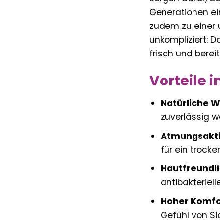
Generationen ei
zudem zu einer u
unkompliziert: D
frisch und berei
Vorteile 
Natürliche W
zuverlässig w
Atmungsaktiv
für ein trock
Hautfreundli
antibakteriell
Hoher Komfo
Gefühl von Sic