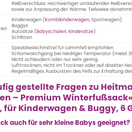
Reißverschluss: Hochwertiger umlaufender Reißversc
sowie zur Anpassung der Wärme. Teilweise abnehm
Kinderwagen (
Kombikinderwagen
, Sportwagen)
Buggys
ten
Autositze (
Babyschalen
,
Kindersitze
)
Schlitten
Spezialwaschmittel für Lammfell empfohlen.
Schonwaschgang bei niedriger Temperatur (meist 3
Nicht schleudern oder nur sehr gering.
Lufttrocknen, nicht im Trockner oder auf direkter He
Regelmäßiges Ausbürsten des Fells zur Erhaltung de
fig gestellte Fragen zu Heitm
hen – Premium Winterfußsack«
 für Kinderwagen & Buggy, 6 G
ack auch für sehr kleine Babys geeignet?