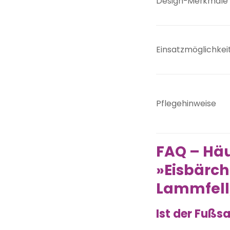
Design-Merkmale
Einsatzmöglichkei
Pflegehinweise
FAQ – Häu
»Eisbärc
Lammfell,
Ist der Fußs