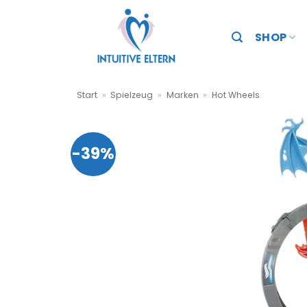
Zum
Inhalt
SHOP
springen
Start
»
Spielzeug
»
Marken
»
Hot Wheels
-39%