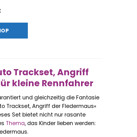
nglicher
Aktueller
€
Preis
ist:
HOP
€
33,23 €.
o Trackset, Angriff
ür kleine Rennfahrer
antiert und gleichzeitig die Fantasie
o Trackset, Angriff der Fledermaus«
eses Set bietet nicht nur rasante
des
Thema
, das Kinder lieben werden:
Fledermaus.