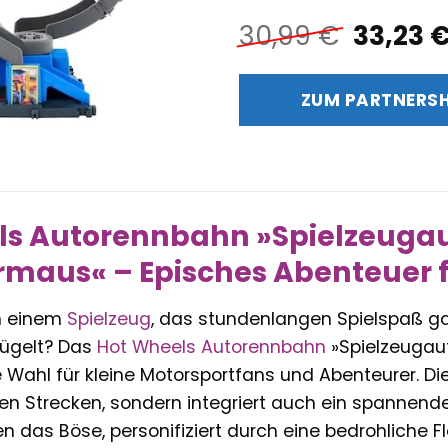
Ursprü
30,99
€
33,23
Preis
war:
ZUM PARTNERS
30,99 
s Autorennbahn »Spielzeugaut
rmaus« – Episches Abenteuer f
h einem
Spielzeug
, das stundenlangen Spielspaß gar
lügelt? Das
Hot Wheels
Autorennbahn
»Spielzeugaut
ve Wahl für kleine Motorsportfans und Abenteurer. Di
en Strecken, sondern integriert auch ein spannen
 das Böse, personifiziert durch eine bedrohliche 