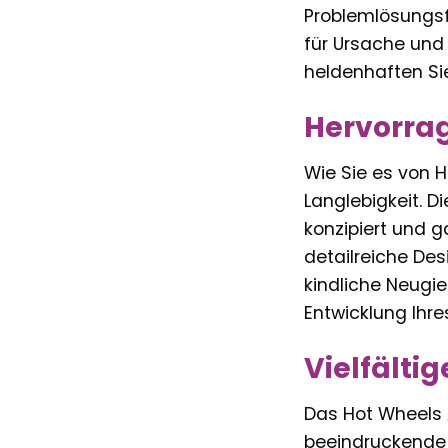
Problemlösungsfä
für Ursache und
heldenhaften Si
Hervorra
Wie Sie es von 
Langlebigkeit. D
konzipiert und g
detailreiche De
kindliche Neugier
Entwicklung Ihre
Vielfälti
Das Hot Wheels 
beeindruckende 