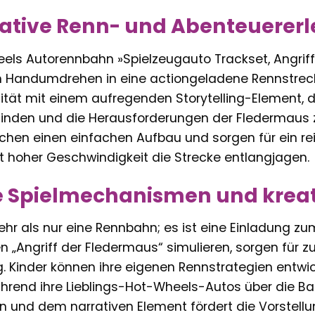
ative Renn- und Abenteuererl
els Autorennbahn »Spielzeugauto Trackset, Angrif
 Handumdrehen in eine actiongeladene Rennstreck
ität mit einem aufregenden Storytelling-Element, d
finden und die Herausforderungen der Fledermaus zu
chen einen einfachen Aufbau und sorgen für ein re
mit hoher Geschwindigkeit die Strecke entlangjagen.
e Spielmechanismen und kreat
ehr als nur eine Rennbahn; es ist eine Einladung zum
n „Angriff der Fledermaus“ simulieren, sorgen für 
. Kinder können ihre eigenen Rennstrategien entwi
während ihre Lieblings-Hot-Wheels-Autos über die B
n und dem narrativen Element fördert die Vorstellu