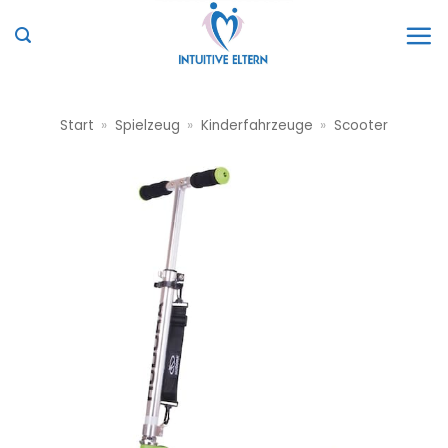
Zum
Inhalt
springen
Start
»
Spielzeug
»
Kinderfahrzeuge
»
Scooter