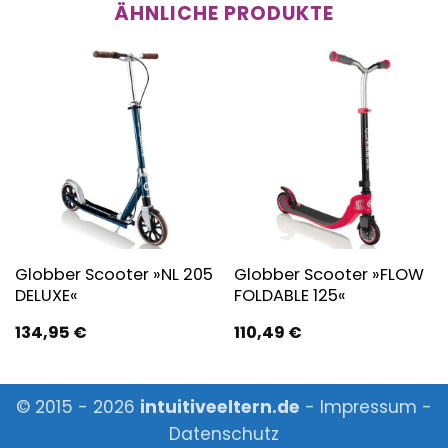
ÄHNLICHE PRODUKTE
Globber Scooter »NL 205
Globber Scooter »FLOW
DELUXE«
FOLDABLE 125«
134,95
€
110,49
€
© 2015 - 2026
intuitiveeltern.de
-
Impressum
-
Datenschutz