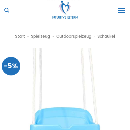
Zum
Inhalt
springen
Start
»
Spielzeug
»
Outdoorspielzeug
»
Schaukel
-5%