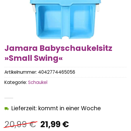
Jamara Babyschaukelsitz
»Small Swing«
Artikelnummer:
4042774465056
Kategorie:
Schaukel
Lieferzeit: kommt in einer Woche
Ursprünglicher
Aktueller
20,99
€
21,99
€