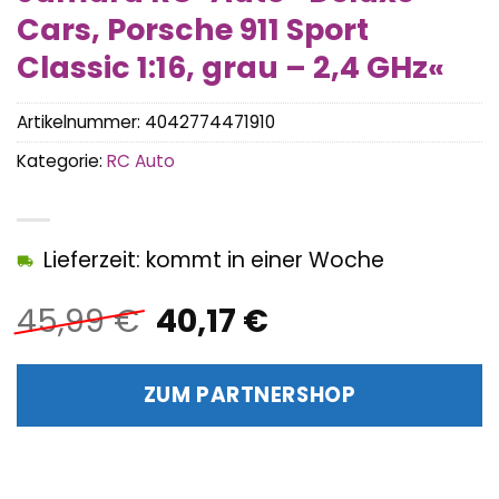
Cars, Porsche 911 Sport
Classic 1:16, grau – 2,4 GHz«
Artikelnummer:
4042774471910
Kategorie:
RC Auto
Lieferzeit: kommt in einer Woche
Ursprünglicher
Aktueller
45,99
€
40,17
€
Preis
Preis
war:
ist:
ZUM PARTNERSHOP
45,99 €
40,17 €.