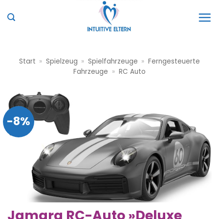
Zum
Inhalt
springen
Start
»
Spielzeug
»
Spielfahrzeuge
»
Ferngesteuerte
Fahrzeuge
»
RC Auto
-8%
Jamara RC-Auto »Deluxe