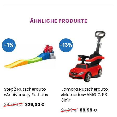
ÄHNLICHE PRODUKTE
-1%
-13%
Step2 Rutscherauto
Jamara Rutscherauto
»Anniversary Edition«
»Mercedes-AMG C 63
3in1«
Ursprünglicher
Aktueller
345,50
€
329,00
€
Preis
Preis
Ursprünglicher
Aktueller
94,99
€
89,99
€
war:
ist:
Preis
Preis
345,50 €
329,00 €.