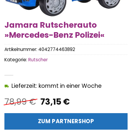
Jamara Rutscherauto
»Mercedes-Benz Polizei«
Artikelnummer:
4042774463892
Kategorie:
Rutscher
Lieferzeit: kommt in einer Woche
Ursprünglicher
Aktueller
78,99
€
73,15
€
Preis
Preis
war:
ist:
ZUM PARTNERSHOP
78,99 €
73,15 €.