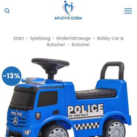
Zum
Inhalt
springen
Start
»
Spielzeug
»
Kinderfahrzeuge
»
Bobby Car &
Rutscher
»
Rutscher
-13%