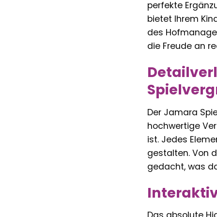
perfekte Ergänz
bietet Ihrem Kin
des Hofmanageme
die Freude an re
Detailver
Spielver
Der Jamara Spie
hochwertige Ver
ist. Jedes Eleme
gestalten. Von d
gedacht, was da
Interakti
Das absolute Hig