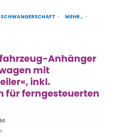
SCHWANGERSCHAFT
MEHR…
lfahrzeug-Anhänger
swagen mit
ler«, inkl.
n für ferngesteuerten
50
r