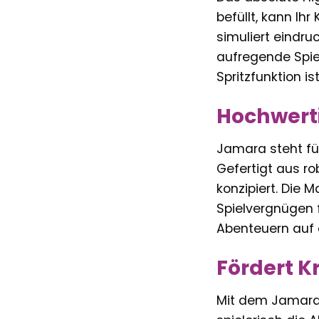
befüllt, kann Ih
simuliert eindru
aufregende Spie
Spritzfunktion i
Hochwerti
Jamara steht fü
Gefertigt aus ro
konzipiert. Die 
Spielvergnügen f
Abenteuern auf 
Fördert K
Mit dem Jamara 