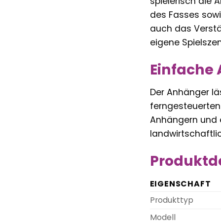
spielerisch die 
des Fasses sowi
auch das Verstä
eigene Spielszen
Einfache 
Der Anhänger lä
ferngesteuerten
Anhängern und e
landwirtschaftli
Produktde
EIGENSCHAFT
Produkttyp
Modell