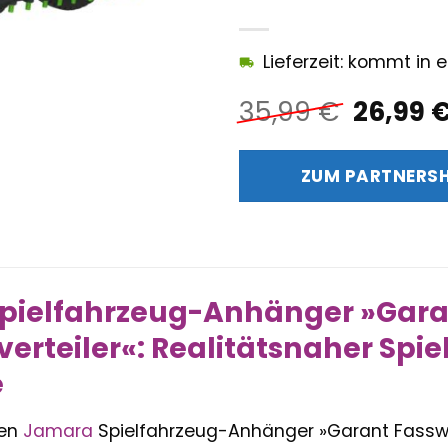
Lieferzeit: kommt in
Ursprü
35,99
€
26,99
Preis
war:
ZUM PARTNERS
35,99 
pielfahrzeug-Anhänger »Gara
erteiler«: Realitätsnaher Spie
e
den
Jamara
Spielfahrzeug-Anhänger »Garant Fasswa