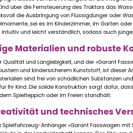
r Kind über die Fernsteuerung des Traktors das Wass
cksvoll die Ausbringung von Flüssigdünger oder Wa
lmomente, sei es im Kinderzimmer, im Garten oder 
st intuitiv und leicht verständlich, sodass auch jüng
ge Materialien und robuste K
r Qualität und Langlebigkeit, und der »Garant Fas
bustem und kindersicherem Kunststoff, ist dieser A
Materialien sind frei von schädlichen Substanzen un
ür Ihr Kind. Die solide Konstruktion sorgt dafür, da
dem Spielteppich oder im Freien standhält.
reativität und technisches Ver
Spielfahrzeug-Anhänger »Garant Fasswagen mit Schl