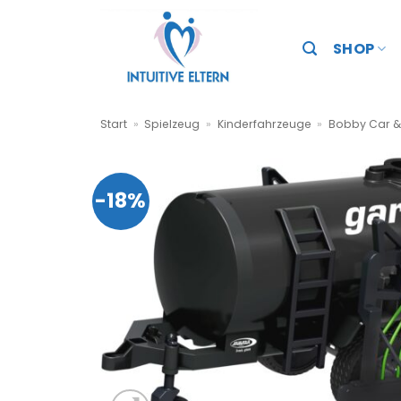
Zum
Inhalt
SHOP
springen
Start
»
Spielzeug
»
Kinderfahrzeuge
»
Bobby Car &
-18%