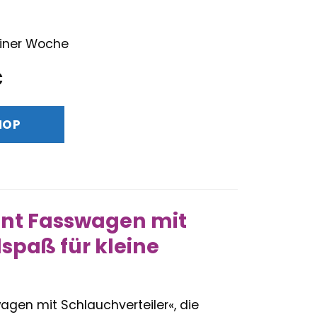
 einer Woche
nglicher
Aktueller
€
Preis
ist:
HOP
€
26,99 €.
nt Fasswagen mit
lspaß für kleine
gen mit Schlauchverteiler«, die