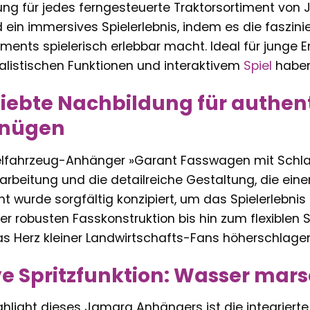
ung für jedes ferngesteuerte Traktorsortiment von 
d ein immersives Spielerlebnis, indem es die faszin
nts spielerisch erlebbar macht. Ideal für junge En
alistischen Funktionen und interaktivem
Spiel
haben
liebte Nachbildung für authen
gnügen
lfahrzeug-Anhänger »Garant Fasswagen mit Schlau
arbeitung und die detailreiche Gestaltung, die e
nt wurde sorgfältig konzipiert, um das Spielerlebni
er robusten Fasskonstruktion bis hin zum flexiblen S
s Herz kleiner Landwirtschafts-Fans höherschlagen
ve Spritzfunktion: Wasser mar
hlight dieses Jamara Anhängers ist die integrierte