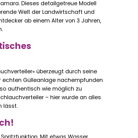
Jamara. Dieses detailgetreue Modell
ierende Welt der Landwirtschaft und
tdecker ab einem Alter von 3 Jahren,
.
tisches
chverteiler« überzeugt durch seine
iner echten Gülleanlage nachempfunden
s so authentisch wie möglich zu
chlauchverteiler – hier wurde an alles
 lässt.
sch!
 Spritzfunktion. Mit etwas Wasser