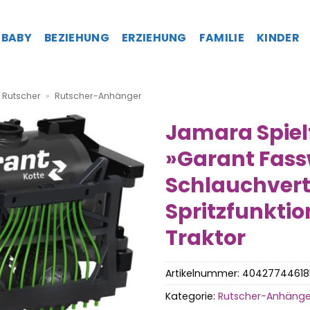
BABY
BEZIEHUNG
ERZIEHUNG
FAMILIE
KINDER
 Rutscher
»
Rutscher-Anhänger
Jamara Spie
»Garant Fas
Schlauchvertei
Spritzfunktio
Traktor
Artikelnummer:
40427744618
Kategorie:
Rutscher-Anhänge