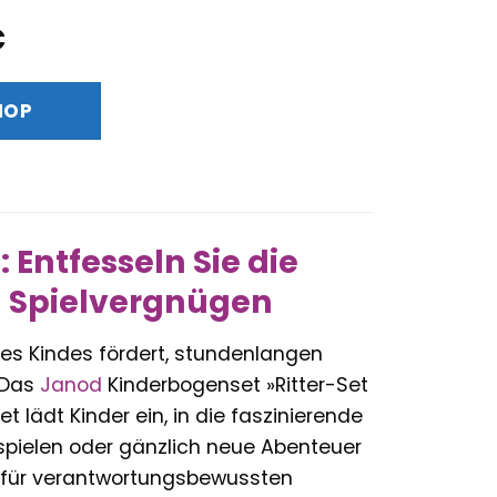
nglicher
Aktueller
€
Preis
ist:
HOP
20,84 €.
 Entfesseln Sie die
m Spielvergnügen
Ihres Kindes fördert, stundenlangen
? Das
Janod
Kinderbogenset »Ritter-Set
t lädt Kinder ein, in die faszinierende
spielen oder gänzlich neue Abenteuer
et für verantwortungsbewussten