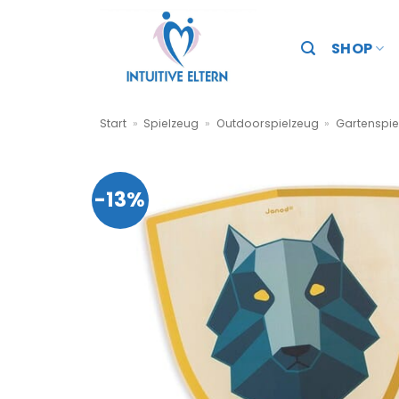
Zum
Inhalt
SHOP
springen
Start
»
Spielzeug
»
Outdoorspielzeug
»
Gartenspie
-13%