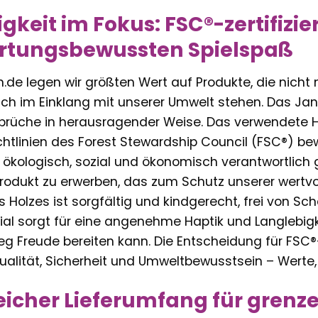
keit im Fokus: FSC®-zertifizier
rtungsbewussten Spielspaß
rn.de legen wir größten Wert auf Produkte, die nicht 
uch im Einklang mit unserer Umwelt stehen. Das Jan
nsprüche in herausragender Weise. Das verwendete 
htlinien des Forest Stewardship Council (FSC®) bew
ökologisch, sozial und ökonomisch verantwortlich 
 Produkt zu erwerben, das zum Schutz unserer wertv
 Holzes ist sorgfältig und kindgerecht, frei von S
ial sorgt für eine angenehme Haptik und Langlebigk
eg Freude bereiten kann. Die Entscheidung für FSC®-ze
alität, Sicherheit und Umweltbewusstsein – Werte, die
cher Lieferumfang für grenze