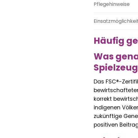
Pflegehinweise
Einsatzmöglichkei
Häufig ge
Was genau 
Spielzeug
Das FSC®-Zertifi
bewirtschaftete
korrekt bewirtsc
indigenen Völke
zukünftige Gener
positiven Beitra