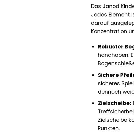
Das Janod Kinder
Jedes Element is
darauf ausgeleg
Konzentration un
Robuster Bo
handhaben. Er
Bogenschieße
Sichere Pfeil
sicheres Spie
dennoch weich
Zielscheibe:
E
Treffsicherhe
Zielscheibe k
Punkten.