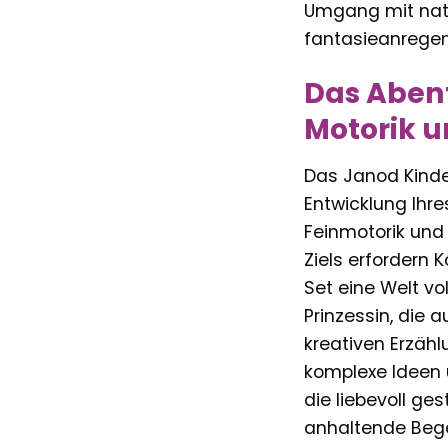
Umgang mit natür
fantasieanregen
Das Abent
Motorik u
Das Janod Kinder
Entwicklung Ihre
Feinmotorik und
Ziels erfordern 
Set eine Welt vol
Prinzessin, die 
kreativen Erzähl
komplexe Ideen u
die liebevoll ge
anhaltende Beg