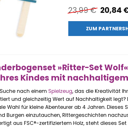
Ursprü
23,99
€
20,84
Preis
war:
ZUM PARTNERS
23,99 €
derbogenset »Ritter-Set Wolf«:
Ihres Kindes mit nachhaltige
r Suche nach einem
Spielzeug
, das die Kreativität 
iert und gleichzeitig Wert auf Nachhaltigkeit legt
ale Wahl für kleine Abenteurer ab 4 Jahren. Dieses Se
 und Burgen einzutauchen, Rittergeschichten nachzu
ertigt aus FSC®-zertifiziertem Holz, steht dieses S