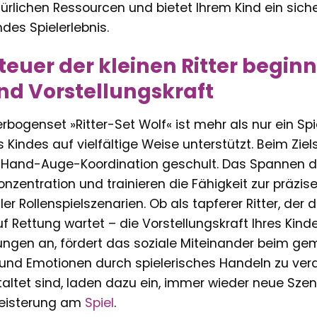
lichen Ressourcen und bietet Ihrem Kind ein sicher
des Spielerlebnis.
euer der kleinen Ritter begin
nd Vorstellungskraft
bogenset »Ritter-Set Wolf« ist mehr als nur ein Spie
s Kindes auf vielfältige Weise unterstützt. Beim Z
 Hand-Auge-Koordination geschult. Das Spannen d
Konzentration und trainieren die Fähigkeit zur präzi
ler Rollenspielszenarien. Ob als tapferer Ritter, der 
auf Rettung wartet – die Vorstellungskraft Ihres Kind
ungen an, fördert das soziale Miteinander beim gem
nd Emotionen durch spielerisches Handeln zu verarb
staltet sind, laden dazu ein, immer wieder neue Szen
eisterung am
Spiel
.