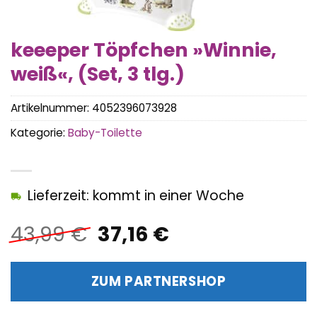
keeeper Töpfchen »Winnie,
weiß«, (Set, 3 tlg.)
Artikelnummer:
4052396073928
Kategorie:
Baby-Toilette
Lieferzeit: kommt in einer Woche
Ursprünglicher
Aktueller
43,99
€
37,16
€
Preis
Preis
war:
ist:
ZUM PARTNERSHOP
43,99 €
37,16 €.