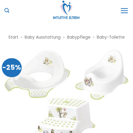
Zum
Inhalt
springen
Start
»
Baby Ausstattung
»
Babypflege
»
Baby-Toilette
-25%