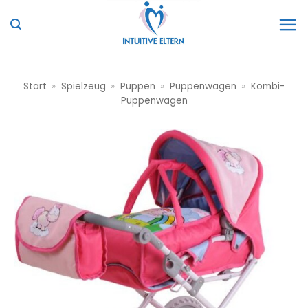
Zum
Inhalt
springen
Start
»
Spielzeug
»
Puppen
»
Puppenwagen
»
Kombi-
Puppenwagen